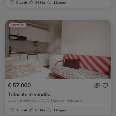
3 locali
96 Mq
1 bagno
VISITA 3D
€ 57.000
Trilocale in vendita
Lizzano In Belvedere, Via G. Marconi - Vidiciatico
3 locali
53 Mq
1 bagno