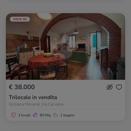
VISITA 3D
€ 38.000
Trilocale in vendita
Grizzana Morandi, Via Carviano
3 locali
80 Mq
1 bagno