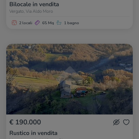
Bilocale in vendita
Vergato, Via Aldo Moro
2 locali
65 Mq
1 bagno
€ 190.000
Rustico in vendita