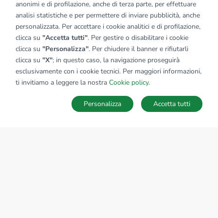
anonimi e di profilazione, anche di terza parte, per effettuare
analisi statistiche e per permettere di inviare pubblicità, anche
personalizzata. Per accettare i cookie analitici e di profilazione,
clicca su
"Accetta tutti"
. Per gestire o disabilitare i cookie
clicca su
"Personalizza"
. Per chiudere il banner e rifiutarli
clicca su
"X"
; in questo caso, la navigazione proseguirà
esclusivamente con i cookie tecnici. Per maggiori informazioni,
ti invitiamo a leggere la nostra
Cookie policy
.
Personalizza
Accetta tutti
MAPPA
SALVA RICERCA
Ricerche
Preferiti
Nascosti
Accedi
Sede Nazionale
tecnorete.it
kiron.it