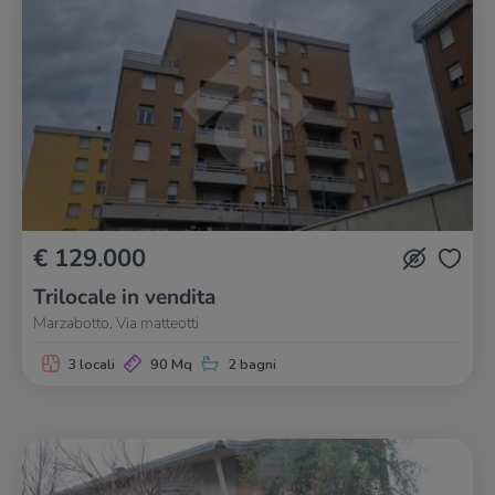
€ 129.000
Trilocale in vendita
Marzabotto, Via matteotti
3 locali
90 Mq
2 bagni