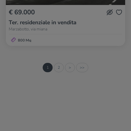
€ 69.000
Ter. residenziale in vendita
Marzabotto, via miana
800 Mq
1
2
>
>>