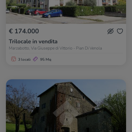
€ 174.000
Trilocale in vendita
Marzabotto, Via Giuseppe di Vittorio - Pian Di Venola
3 locali
95 Mq