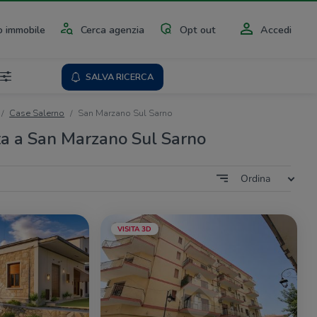
 immobile
Cerca agenzia
Opt out
Accedi
SALVA RICERCA
Case Salerno
San Marzano Sul Sarno
ta a San Marzano Sul Sarno
Ordina
VISITA 3D