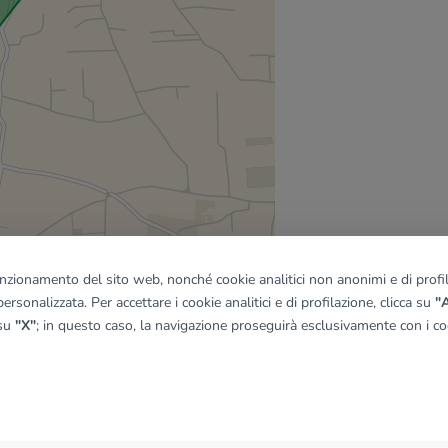
funzionamento del sito web, nonché cookie analitici non anonimi e di profila
ersonalizzata. Per accettare i cookie analitici e di profilazione, clicca su
"A
 su
"X"
; in questo caso, la navigazione proseguirà esclusivamente con i coo
quadro
© OpenMapTiles
|
© OpenStreetMap contributors