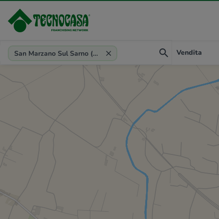
Provincia, comune, zona, riferimento
Vendita
San Marzano Sul Sarno (SA)