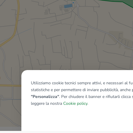
Utilizziamo cookie tecnici sempre attivi, e necessari al 
statistiche e per permettere di inviare pubblicità, anche p
"Personalizza"
. Per chiudere il banner e rifiutarli clicca
leggere la nostra
Cookie policy
.
Mostra tutti gli immobili del ri