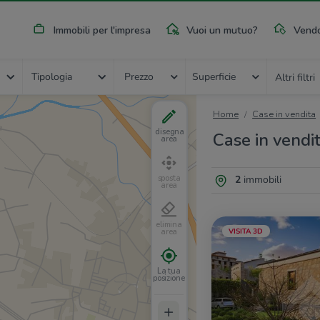
Immobili per l'impresa
Vuoi un mutuo?
Vendo
Tipologia
Prezzo
Superficie
Altri filtri
Home
Case in vendita
disegna
Case in vendi
area
2
immobili
sposta
area
elimina
VISITA 3D
area
La tua
posizione
+