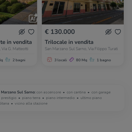
€ 130.000
te in vendita
Trilocale in vendita
Via G. Matteotti
San Marzano Sul Sarno, Via Filippo Turati
Mq
2 bagni
3 locali
80 Mq
1 bagno
n Marzano Sul Sarno:
con ascensore
con cantina
con garage
i prestigio
piano terra
piano intermedio
ultimo piano
litana
vicino alla stazione