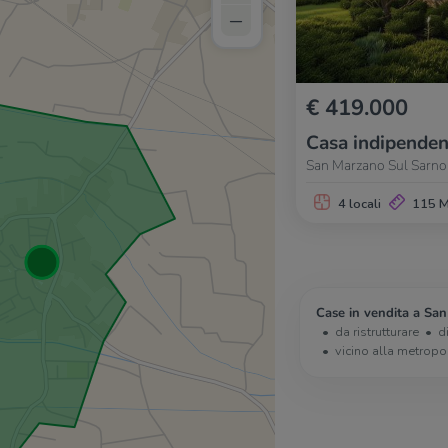
–
€ 419.000
Casa indipenden
San Marzano Sul Sarno, 
4 locali
115 
Case in vendita a Sa
da ristrutturare
d
vicino alla metropo