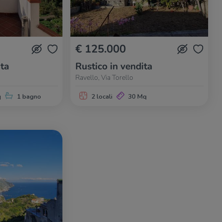
€ 125.000
ita
Rustico in vendita
Ravello, Via Torello
q
1 bagno
2 locali
30 Mq