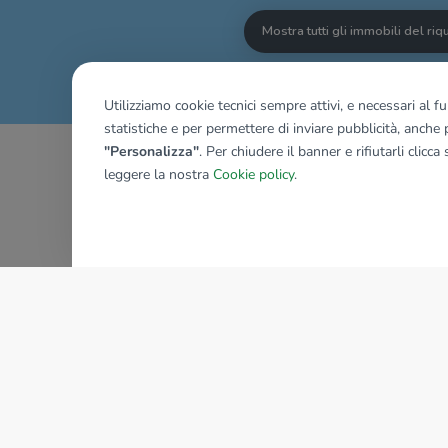
Mostra tutti gli immobili del ri
Utilizziamo cookie tecnici sempre attivi, e necessari al 
statistiche e per permettere di inviare pubblicità, anche p
"Personalizza"
. Per chiudere il banner e rifiutarli clicca
leggere la nostra
Cookie policy
.
AZIENDA
La storia del Gruppo
I nostri brand
Struttura del Gruppo
Il gruppo nel mondo
Lavora con noi
Bilancio di sostenibilità