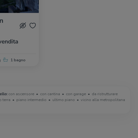
in
vendita
q
1 bagno
ello:
con ascensore
con cantina
con garage
da ristrutturare
o terra
piano intermedio
ultimo piano
vicino alla metropolitana