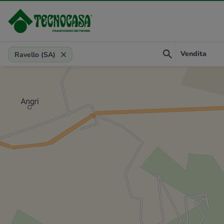
Provincia, comune, zona, riferimento
Vendita
Ravello (SA)