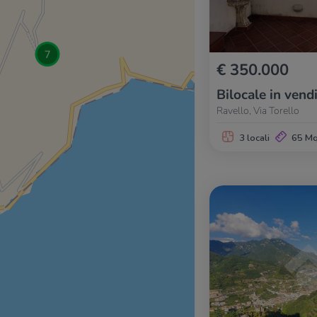
€ 350.000
Bilocale in vend
Ravello, Via Torello
3 locali
65 M