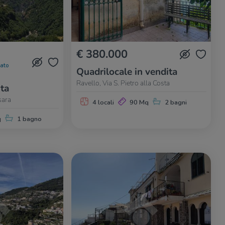
€ 380.000
nato
Quadrilocale in vendita
Ravello, Via S. Pietro alla Costa
ita
sara
4 locali
90 Mq
2 bagni
q
1 bagno