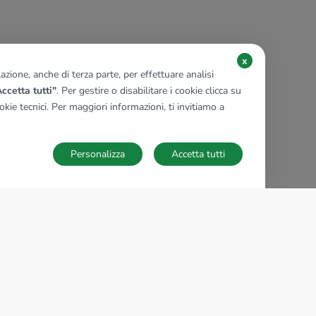
x
zione, anche di terza parte, per effettuare analisi
ccetta tutti"
. Per gestire o disabilitare i cookie clicca su
kie tecnici. Per maggiori informazioni, ti invitiamo a
Personalizza
Accetta tutti
TECNOCASA NEL MONDO
,
,
,
,
,
,
,
Italia
Spagna
Ungheria
Messico
Polonia
Francia
Germania
,
,
Tunisia
Thailandia
Repubblica di San Marino
Impostazioni Cookies