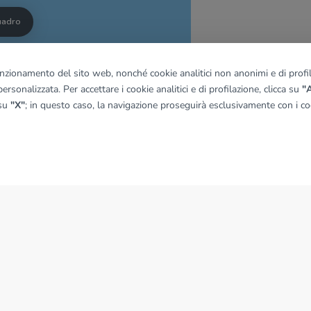
quadro
funzionamento del sito web, nonché cookie analitici non anonimi e di profila
© OpenMapTiles
|
© OpenStreetMap contributors
ersonalizzata. Per accettare i cookie analitici e di profilazione, clicca su
"A
 su
"X"
; in questo caso, la navigazione proseguirà esclusivamente con i coo
NEWS
News dal Gruppo Tecnocasa