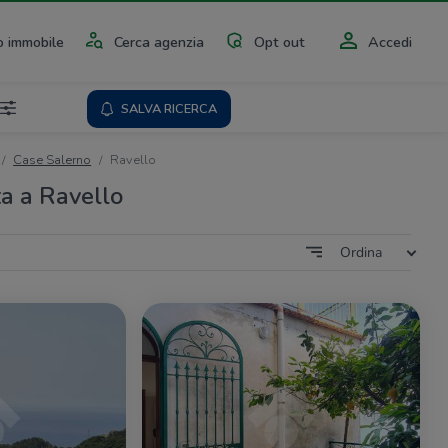
 immobile
Cerca agenzia
Opt out
Accedi
SALVA RICERCA
Case Salerno
Ravello
ta a Ravello
Ordina