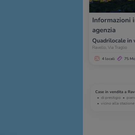
Informazioni 
agenzia
Quadrilocale in 
Ravello, Via Traglio
4 locali
75 M
Case in vendita a Rav
di prestigio
pian
vicino alla stazione