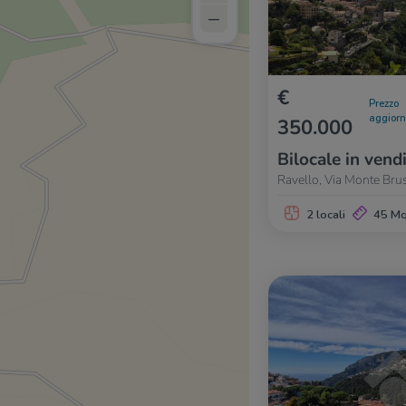
–
€
Prezzo
aggior
350.000
Bilocale in vend
Ravello, Via Monte Bru
2 locali
45 M