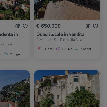
€ 650.000
dente in
Quadrilocale in vendita
Ravello, Via San Pietro alla Costa
 del Toro
3 locali
100 Mq
2 bagni
Mq
2 bagni