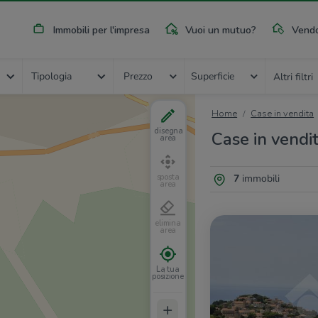
Immobili per l'impresa
Vuoi un mutuo?
Vendo
Tipologia
Prezzo
Superficie
Altri filtri
Home
Case in vendita
disegna
Case in vendi
area
7
immobili
sposta
area
elimina
area
La tua
posizione
+