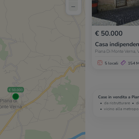
–
€ 50.000
Casa indipenden
Piana Di Monte Verna, V
5 locali
154 
Case in vendita a Pia
da ristrutturare
d
vicino alla metropo