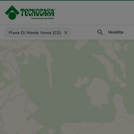
Provincia, comune, zona, riferimento
Vendita
Piana Di Monte Verna (CE)