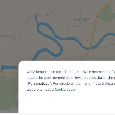
Utilizziamo cookie tecnici sempre attivi, e necessari al 
statistiche e per permettere di inviare pubblicità, anche p
"Personalizza"
. Per chiudere il banner e rifiutarli clicca
leggere la nostra
Cookie policy
.
Mostra tutti gli immobili del ri