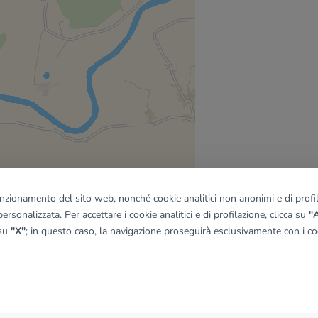
funzionamento del sito web, nonché cookie analitici non anonimi e di profila
ersonalizzata. Per accettare i cookie analitici e di profilazione, clicca su
"A
 su
"X"
; in questo caso, la navigazione proseguirà esclusivamente con i coo
quadro
© OpenMapTiles
|
© OpenStreetMap contributors