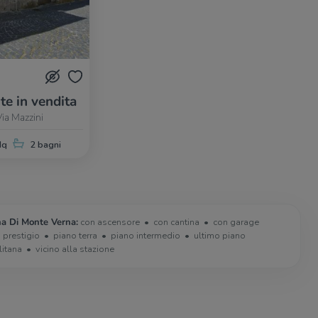
te in vendita
ia Mazzini
Mq
2 bagni
na Di Monte Verna:
con ascensore
con cantina
con garage
i prestigio
piano terra
piano intermedio
ultimo piano
litana
vicino alla stazione