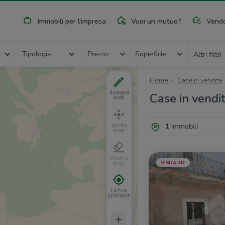
Immobili per l'impresa
Vuoi un mutuo?
Vendo
Tipologia
Prezzo
Superficie
Altri filtri
Home
Case in vendita
disegna
Case in vendi
area
1
immobili
sposta
area
elimina
VISITA 3D
area
La tua
posizione
+