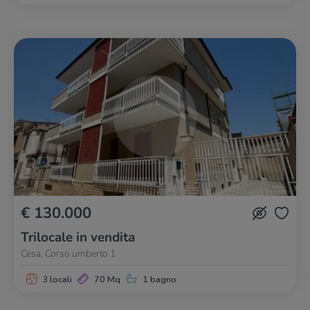
€ 130.000
Trilocale in vendita
Cesa, Corso umberto 1
3 locali
70 Mq
1 bagno