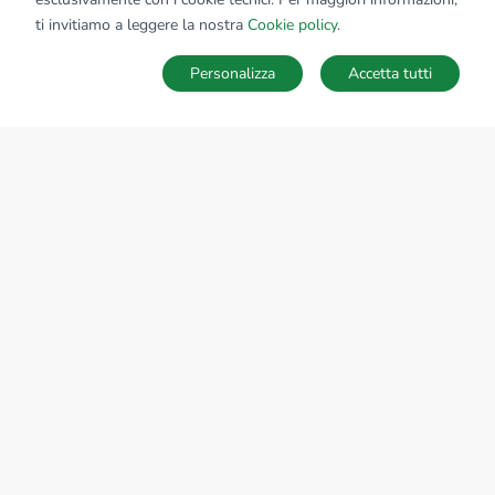
ti invitiamo a leggere la nostra
Cookie policy
.
Personalizza
Accetta tutti
MAPPA
SALVA RICERCA
Ricerche
Preferiti
Nascosti
Accedi
Sede Nazionale
tecnorete.it
kiron.it
AZIENDA
La storia del Gruppo
I nostri brand
Struttura del Gruppo
Il gruppo nel mondo
Lavora con noi
Bilancio di sostenibilità