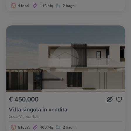
4 locali
115 Mq
2 bagni
€ 450.000
Villa singola in vendita
Cesa, Via Scarlatti
6 locali
400 Mq
2 bagni