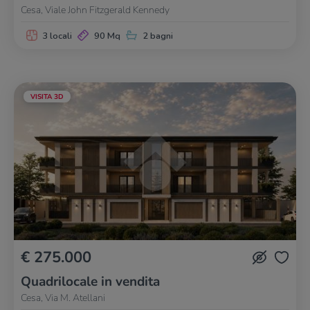
Cesa, Viale John Fitzgerald Kennedy
3 locali
90 Mq
2 bagni
VISITA 3D
€ 275.000
Quadrilocale in vendita
Cesa, Via M. Atellani