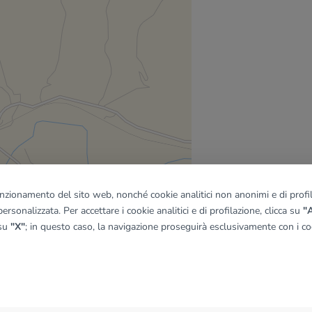
funzionamento del sito web, nonché cookie analitici non anonimi e di profila
ersonalizzata. Per accettare i cookie analitici e di profilazione, clicca su
"A
 su
"X"
; in questo caso, la navigazione proseguirà esclusivamente con i coo
quadro
© OpenMapTiles
|
© OpenStreetMap contributors