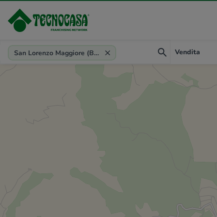
Provincia, comune, zona, riferimento
Vendita
San Lorenzo Maggiore (BN)