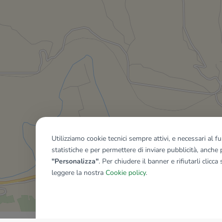
Utilizziamo cookie tecnici sempre attivi, e necessari al 
statistiche e per permettere di inviare pubblicità, anche p
"Personalizza"
. Per chiudere il banner e rifiutarli clicca
leggere la nostra
Cookie policy
.
Mostra tutti gli immobili del ri