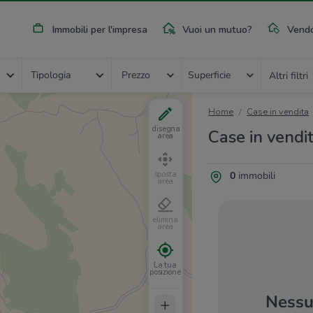
Immobili per l'impresa
Vuoi un mutuo?
Vendo
Tipologia
Prezzo
Superficie
Altri filtri
Home
Case in vendita
disegna
Case in vendi
area
0
immobili
sposta
area
elimina
area
La tua
posizione
Nessun
+