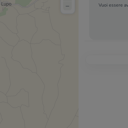
–
Vuoi essere av