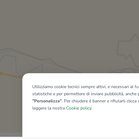
Utilizziamo cookie tecnici sempre attivi, e necessari al 
statistiche e per permettere di inviare pubblicità, anche p
"Personalizza"
. Per chiudere il banner e rifiutarli clicca
leggere la nostra
Cookie policy
.
Mostra tutti gli immobili del ri