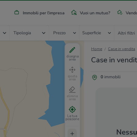
Immobili per l'impresa
Vuoi un mutuo?
Vendo
Tipologia
Prezzo
Superficie
Altri filtri
Home
Case in vendita
disegna
Case in vendi
area
0
immobili
sposta
area
elimina
area
La tua
posizione
Nessun
+