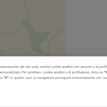
funzionamento del sito web, nonché cookie analitici non anonimi e di profila
ersonalizzata. Per accettare i cookie analitici e di profilazione, clicca su
"A
 su
"X"
; in questo caso, la navigazione proseguirà esclusivamente con i coo
quadro
© OpenMapTiles
|
© OpenStreetMap contributors