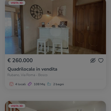
VISITA 3D
€ 260.000
Quadrilocale in vendita
Rubano, Via Roma - Bosco
4 locali
108 Mq
2 bagni
VISITA 3D