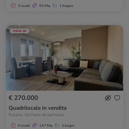
3 locali
92 Mq
1 bagno
VISITA 3D
€ 270.000
Quadrilocale in vendita
Rubano, Via Paolo da Sarmeola
4 locali
147 Mq
2 bagni