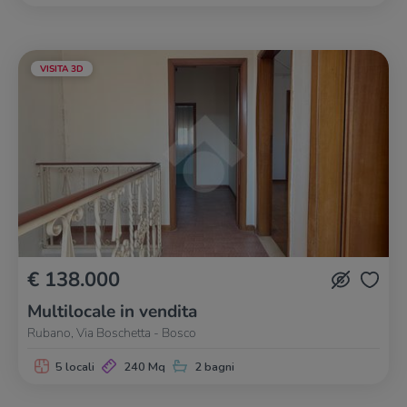
VISITA 3D
€ 138.000
Multilocale in vendita
Rubano, Via Boschetta - Bosco
5 locali
240 Mq
2 bagni