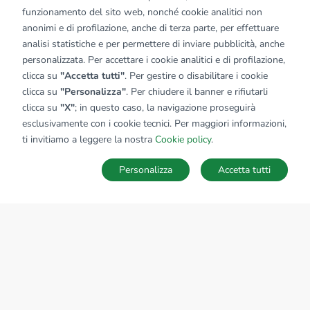
funzionamento del sito web, nonché cookie analitici non
anonimi e di profilazione, anche di terza parte, per effettuare
analisi statistiche e per permettere di inviare pubblicità, anche
personalizzata. Per accettare i cookie analitici e di profilazione,
clicca su
"Accetta tutti"
. Per gestire o disabilitare i cookie
clicca su
"Personalizza"
. Per chiudere il banner e rifiutarli
clicca su
"X"
; in questo caso, la navigazione proseguirà
esclusivamente con i cookie tecnici. Per maggiori informazioni,
ti invitiamo a leggere la nostra
Cookie policy
.
Personalizza
Accetta tutti
MAPPA
SALVA RICERCA
Ricerche
Preferiti
Nascosti
Accedi
Sede Nazionale
tecnorete.it
kiron.it