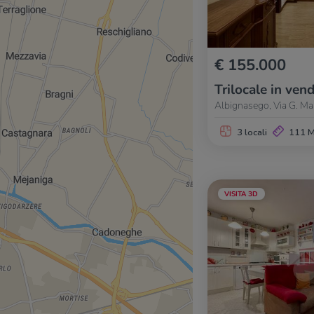
€ 155.000
Trilocale in vend
Albignasego, Via G. Ma
3 locali
111 
VISITA 3D