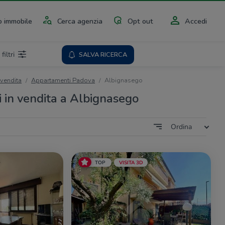
 immobile
Cerca agenzia
Opt out
Accedi
 filtri
SALVA RICERCA
 vendita
Appartamenti Padova
Albignasego
in vendita a Albignasego
Ordina
TOP
VISITA 3D