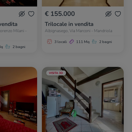
€ 155.000
vendita
Trilocale in vendita
orenzo Milani -
Albignasego, Via Marconi - Mandriola
3 locali
111 Mq
2 bagni
Mq
2 bagni
VISITA 3D