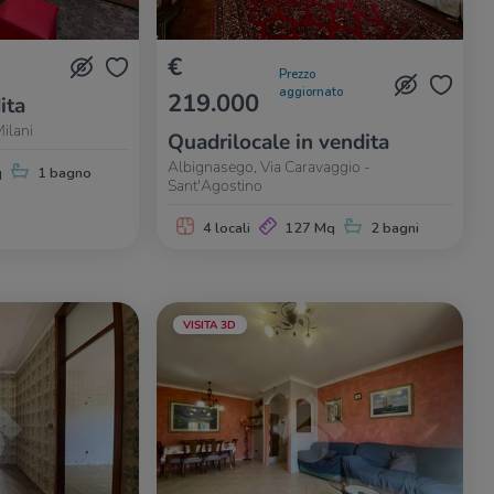
€
Prezzo
aggiornato
219.000
ita
ilani
Quadrilocale in vendita
Albignasego, Via Caravaggio -
q
1 bagno
Sant'Agostino
4 locali
127 Mq
2 bagni
VISITA 3D