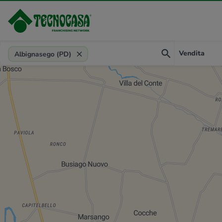
Provincia, comune, zona, riferimento
Vendita
Albignasego (PD)