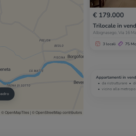
€ 179.000
Trilocale in vend
Albignasego, Via 16 Ma
3 locali
75 M
Appartamenti in vend
da ristrutturare
d
vicino alla metropo
quadro
© OpenMapTiles
|
© OpenStreetMap contributors