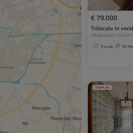
€ 79.000
Trilocale in vend
Albignasego, Via Don M
3 locali
95 M
VISITA 3D