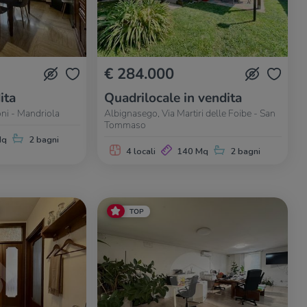
€ 284.000
ita
Quadrilocale in vendita
ni - Mandriola
Albignasego, Via Martiri delle Foibe - San
Tommaso
Mq
2 bagni
4 locali
140 Mq
2 bagni
TOP