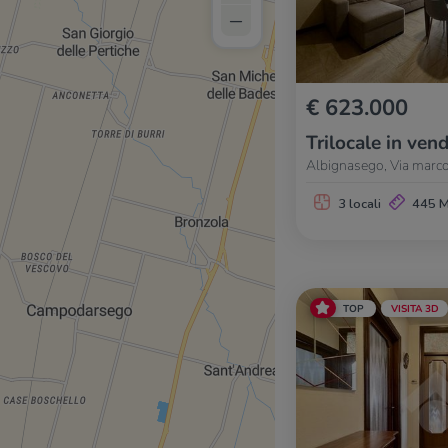
–
€ 623.000
Trilocale in vend
Albignasego, Via marco
3 locali
445 
TOP
VISITA 3D