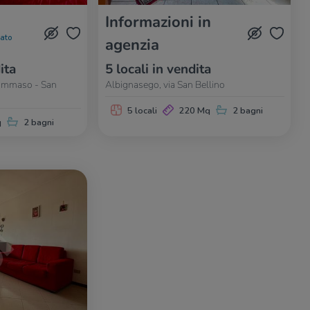
Informazioni in
nato
agenzia
ita
5 locali in vendita
tommaso - San
Albignasego, via San Bellino
5 locali
220 Mq
2 bagni
q
2 bagni