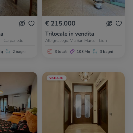
€ 215.000
ta
Trilocale in vendita
 - Carpanedo
Albignasego, Via San Marco - Lion
Mq
2 bagni
3 locali
103 Mq
3 bagni
VISITA 3D