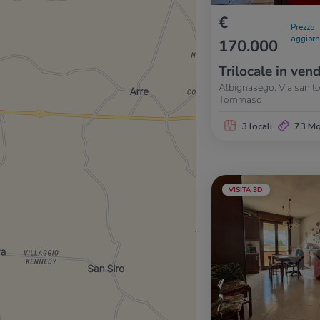
€
Prezzo
aggior
170.000
Trilocale in vend
Albignasego, Via san 
Tommaso
3 locali
73 M
VISITA 3D