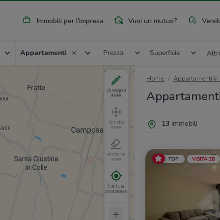
Immobili per l'impresa
Vuoi un mutuo?
Vendo
Appartamenti
Prezzo
Superficie
Altri
Home
Appartamenti in
disegna
Appartamenti 
area
13
immobili
sposta
area
elimina
TOP
VISITA 3D
area
La tua
posizione
+