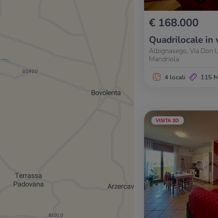
€ 168.000
Quadrilocale in 
Albignasego, Via Don L
Mandriola
4 locali
115 
VISITA 3D