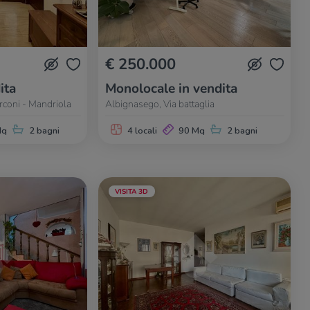
€ 250.000
ita
Monolocale in vendita
rconi - Mandriola
Albignasego, Via battaglia
Mq
2 bagni
4 locali
90 Mq
2 bagni
VISITA 3D