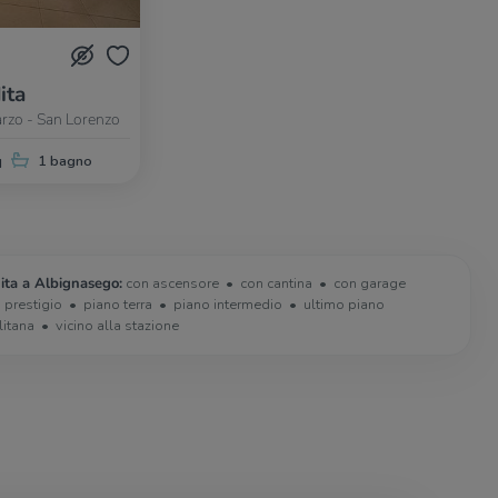
ita
rzo - San Lorenzo
q
1 bagno
ita a Albignasego:
con ascensore
con cantina
con garage
i prestigio
piano terra
piano intermedio
ultimo piano
litana
vicino alla stazione