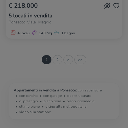
€ 218.000
5 locali in vendita
Ponsacco, Viale I Maggio
4 locali
140 Mq
1 bagno
1
2
>
>>
Appartamenti in vendita a Ponsacco:
con ascensore
con cantina
con garage
da ristrutturare
di prestigio
piano terra
piano intermedio
ultimo piano
vicino alla metropolitana
vicino alla stazione