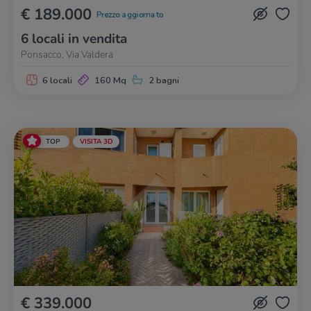
€ 189.000
Prezzo aggiornato
6 locali in vendita
Ponsacco, Via Valdera
6 locali
160 Mq
2 bagni
TOP
VISITA 3D
€ 339.000