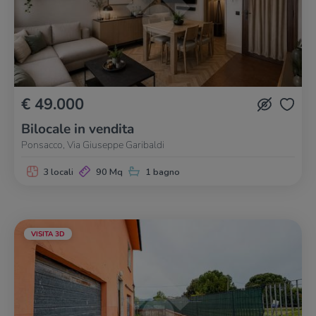
€ 49.000
Bilocale in vendita
Ponsacco, Via Giuseppe Garibaldi
3 locali
90 Mq
1 bagno
VISITA 3D