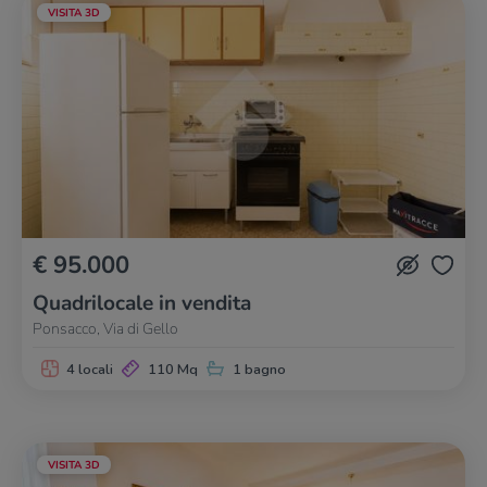
VISITA 3D
€ 95.000
Quadrilocale in vendita
Ponsacco, Via di Gello
4 locali
110 Mq
1 bagno
VISITA 3D