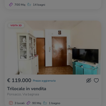
700 Mq
14 bagni
VISITA 3D
€ 119.000
Prezzo aggiornato
Trilocale in vendita
Ponsacco, Via bagnaia
3 locali
90 Mq
1 bagno