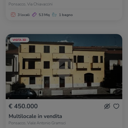
Ponsacco, Via Chiavaccini
3 locali
53 Mq
1 bagno
VISITA 3D
€ 450.000
Multilocale in vendita
Ponsacco, Viale Antonio Gramsci