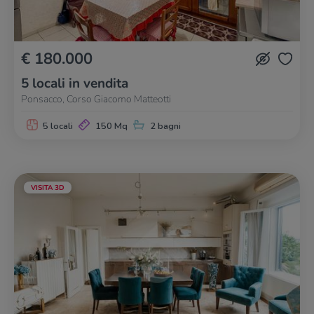
€ 180.000
5 locali in vendita
Ponsacco, Corso Giacomo Matteotti
5 locali
150 Mq
2 bagni
VISITA 3D