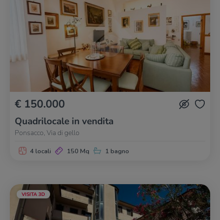
€ 150.000
Quadrilocale in vendita
Ponsacco, Via di gello
4 locali
150 Mq
1 bagno
VISITA 3D