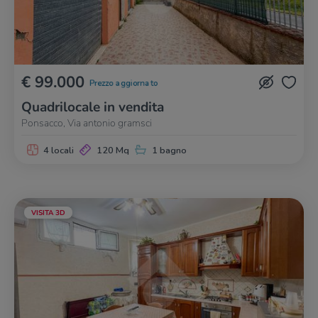
€ 99.000
Prezzo aggiornato
Quadrilocale in vendita
Ponsacco, Via antonio gramsci
4 locali
120 Mq
1 bagno
VISITA 3D