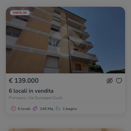
VISITA 3D
€ 139.000
6 locali in vendita
Ponsacco, Via Giuseppe Giusti
6 locali
146 Mq
1 bagno