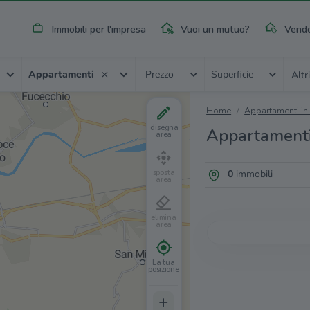
Immobili per l'impresa
Vuoi un mutuo?
Vendo
Appartamenti
Prezzo
Superficie
Altri
Home
Appartamenti in
disegna
Appartamenti 
area
0
immobili
sposta
area
elimina
area
Nessun
La tua
Vuoi essere av
posizione
+