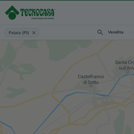
Provincia, comune, zona, riferimento
Vendita
Palaia (PI)