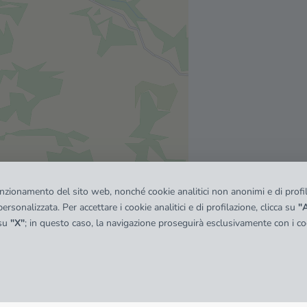
funzionamento del sito web, nonché cookie analitici non anonimi e di profila
ersonalizzata. Per accettare i cookie analitici e di profilazione, clicca su
"A
 su
"X"
; in questo caso, la navigazione proseguirà esclusivamente con i coo
quadro
© OpenMapTiles
|
© OpenStreetMap contributors