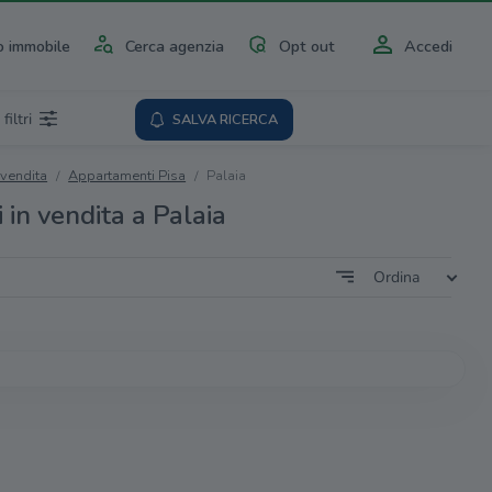
 immobile
Cerca agenzia
Opt out
Accedi
 filtri
SALVA RICERCA
 vendita
Appartamenti Pisa
Palaia
in vendita a Palaia
 risultato per questa ricerca.
visato via mail appena saranno pubblicati immobili
corrispondenti alla tua ricerca?