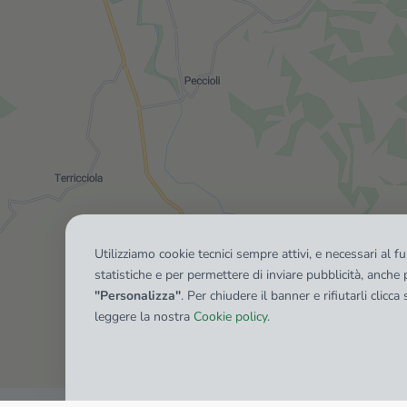
Utilizziamo cookie tecnici sempre attivi, e necessari al 
statistiche e per permettere di inviare pubblicità, anche p
"Personalizza"
. Per chiudere il banner e rifiutarli clicca
leggere la nostra
Cookie policy
.
Mostra tutti gli immobili del ri