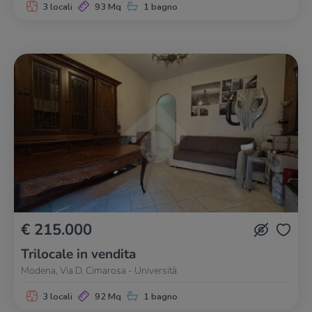
3 locali
93 Mq
1 bagno
€ 215.000
Trilocale in vendita
Modena, Via D. Cimarosa - Università
3 locali
92 Mq
1 bagno