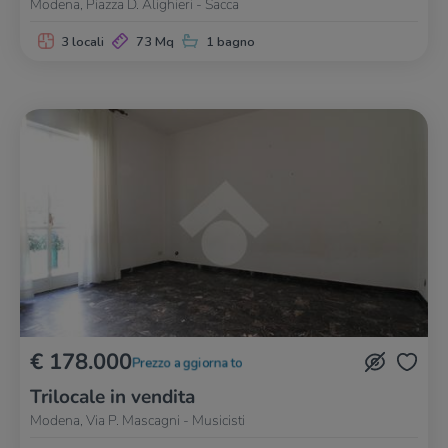
Modena, Piazza D. Alighieri - Sacca
3 locali
73 Mq
1 bagno
€ 178.000
Prezzo aggiornato
Trilocale in vendita
Modena, Via P. Mascagni - Musicisti