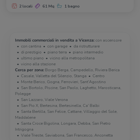
2 locali
61 Mq
1 bagno
Immobili commerciali in vendita a Vicenza:
con ascensore
con cantina
con garage
da ristrutturare
di prestigio
piano terra
piano intermedio
ultimo piano
vicino alla metropolitana
vicino alla stazione
Cerca per zona:
Borgo Berga, Campedello, Riviera Berica
Casale, Valletta del Silenzio, Stanga
Centro
Monte Berico, Gogna, Ferrovieri, Sant'Agostino
San Bortolo, Piscine, San Paolo, Laghetto, Marosticana,
Polegge
San Lazzaro, Viale Verona
San Pio X, Bertesina, Bertesinella, Ca' Balbi
Santa Bertilla, San Felice, Cattane, Villaggio del Sole,
Maddalene
Santa Croce Bigolina, Longara, Debba, San Pietro
Intrigogna
Viale Trieste, Saviabona, San Francesco, Anconetta