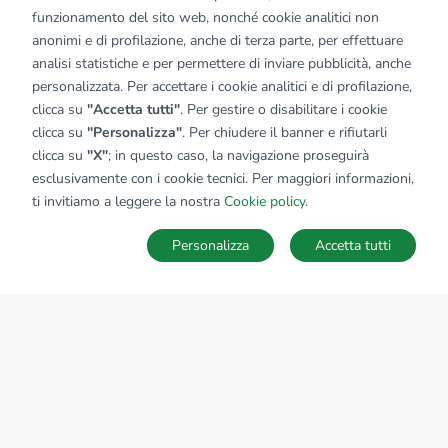
funzionamento del sito web, nonché cookie analitici non
anonimi e di profilazione, anche di terza parte, per effettuare
analisi statistiche e per permettere di inviare pubblicità, anche
personalizzata. Per accettare i cookie analitici e di profilazione,
clicca su
"Accetta tutti"
. Per gestire o disabilitare i cookie
clicca su
"Personalizza"
. Per chiudere il banner e rifiutarli
clicca su
"X"
; in questo caso, la navigazione proseguirà
esclusivamente con i cookie tecnici. Per maggiori informazioni,
ti invitiamo a leggere la nostra
Cookie policy
.
Personalizza
Accetta tutti
MAPPA
SALVA RICERCA
Ricerche
Preferiti
Nascosti
Accedi
Sede Nazionale
tecnorete.it
kiron.it