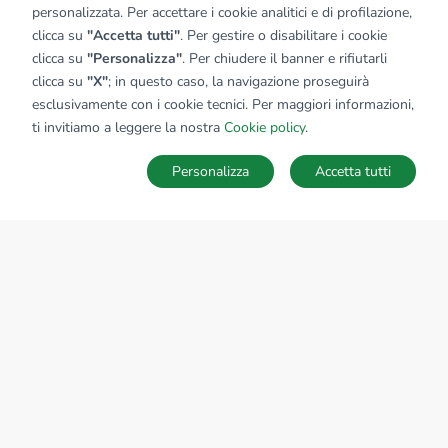
personalizzata. Per accettare i cookie analitici e di profilazione,
clicca su
"Accetta tutti"
. Per gestire o disabilitare i cookie
clicca su
"Personalizza"
. Per chiudere il banner e rifiutarli
clicca su
"X"
; in questo caso, la navigazione proseguirà
esclusivamente con i cookie tecnici. Per maggiori informazioni,
ti invitiamo a leggere la nostra
Cookie policy
.
Personalizza
Accetta tutti
MAPPA
SALVA RICERCA
Ricerche
Preferiti
Nascosti
Accedi
Sede Nazionale
tecnorete.it
kiron.it
AZIENDA
La storia del Gruppo