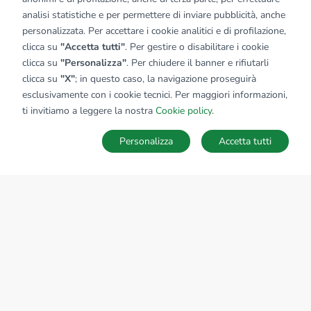
analisi statistiche e per permettere di inviare pubblicità, anche
personalizzata. Per accettare i cookie analitici e di profilazione,
clicca su
"Accetta tutti"
. Per gestire o disabilitare i cookie
clicca su
"Personalizza"
. Per chiudere il banner e rifiutarli
clicca su
"X"
; in questo caso, la navigazione proseguirà
esclusivamente con i cookie tecnici. Per maggiori informazioni,
ti invitiamo a leggere la nostra
Cookie policy
.
Personalizza
Accetta tutti
MAPPA
SALVA RICERCA
Ricerche
Preferiti
Nascosti
Accedi
Sede Nazionale
tecnorete.it
kiron.it
AZIENDA