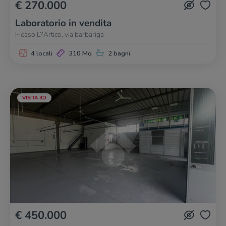
€ 270.000
Laboratorio in vendita
Fiesso D'Artico, via barbariga
4 locali
310 Mq
2 bagni
VISITA 3D
€ 450.000