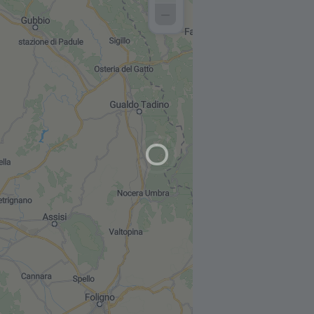
–
quadro