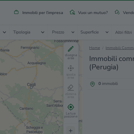
Immobili per l'impresa
Vuoi un mutuo?
Vendo
Tipologia
Prezzo
Superficie
Altri filtri
Home
Immobili Commer
disegna
Immobili comm
area
(Perugia)
sposta
area
0
immobili
elimina
area
La tua
posizione
+