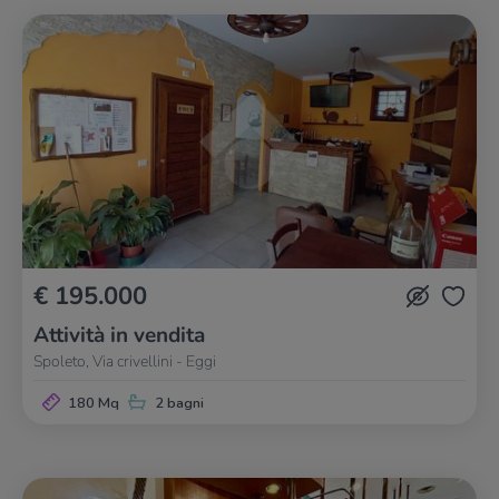
€ 195.000
Attività in vendita
Spoleto, Via crivellini - Eggi
180 Mq
2 bagni