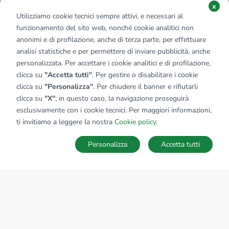
x
Utilizziamo cookie tecnici sempre attivi, e necessari al
funzionamento del sito web, nonché cookie analitici non
anonimi e di profilazione, anche di terza parte, per effettuare
analisi statistiche e per permettere di inviare pubblicità, anche
personalizzata. Per accettare i cookie analitici e di profilazione,
clicca su
"Accetta tutti"
. Per gestire o disabilitare i cookie
clicca su
"Personalizza"
. Per chiudere il banner e rifiutarli
clicca su
"X"
; in questo caso, la navigazione proseguirà
esclusivamente con i cookie tecnici. Per maggiori informazioni,
ti invitiamo a leggere la nostra
Cookie policy
.
Personalizza
Accetta tutti
MAPPA
SALVA RICERCA
Ricerche
Preferiti
Nascosti
Accedi
Sede Nazionale
tecnorete.it