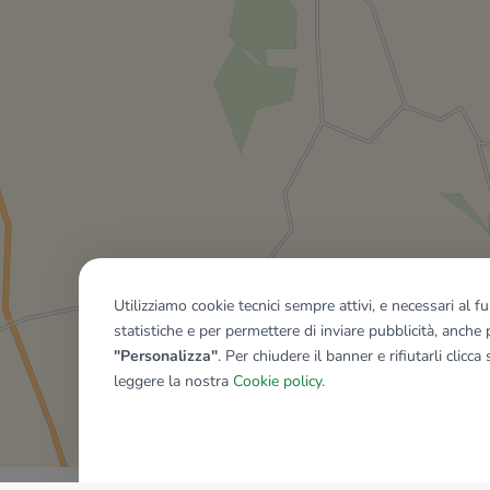
Utilizziamo cookie tecnici sempre attivi, e necessari al 
statistiche e per permettere di inviare pubblicità, anche p
"Personalizza"
. Per chiudere il banner e rifiutarli clicca
leggere la nostra
Cookie policy
.
Mostra tutti gli immobili del ri