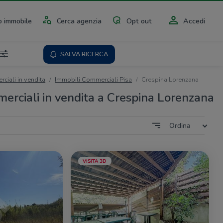
 immobile
Cerca agenzia
Opt out
Accedi
SALVA RICERCA
ciali in vendita
Immobili Commerciali Pisa
Crespina Lorenzana
erciali in vendita a Crespina Lorenzana
Ordina
VISITA 3D