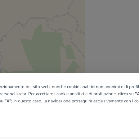
funzionamento del sito web, nonché cookie analitici non anonimi e di profila
ersonalizzata. Per accettare i cookie analitici e di profilazione, clicca su
"A
 su
"X"
; in questo caso, la navigazione proseguirà esclusivamente con i coo
quadro
© OpenMapTiles
|
© OpenStreetMap contributors