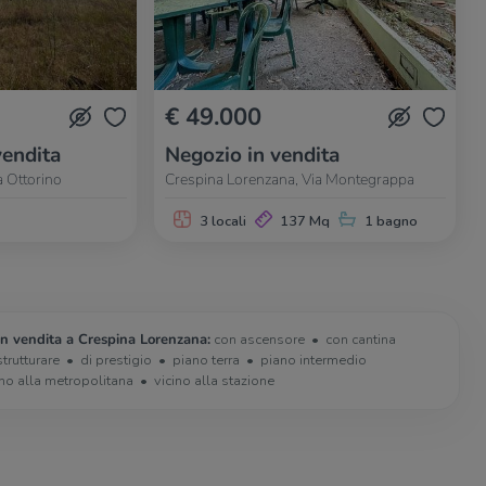
€ 49.000
vendita
Negozio in vendita
a Ottorino
Crespina Lorenzana, Via Montegrappa
3 locali
137 Mq
1 bagno
in vendita a Crespina Lorenzana:
con ascensore
con cantina
strutturare
di prestigio
piano terra
piano intermedio
ino alla metropolitana
vicino alla stazione