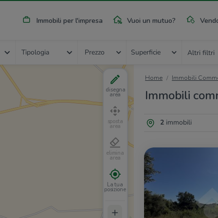
Immobili per l'impresa
Vuoi un mutuo?
Vendo
Tipologia
Prezzo
Superficie
Altri filtri
Home
Immobili Commer
disegna
Immobili comm
area
2
immobili
sposta
area
elimina
area
La tua
posizione
+