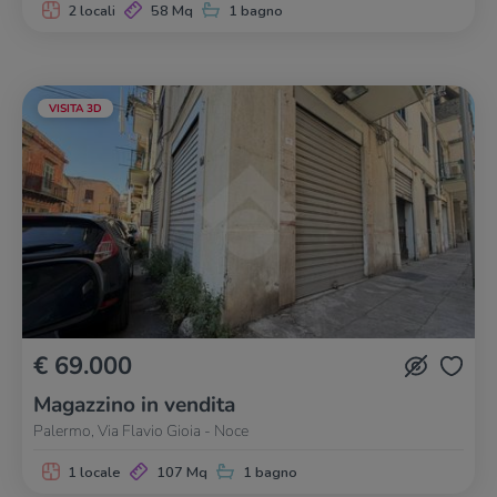
2 locali
58 Mq
1 bagno
VISITA 3D
€ 69.000
Magazzino in vendita
Palermo, Via Flavio Gioia - Noce
1 locale
107 Mq
1 bagno