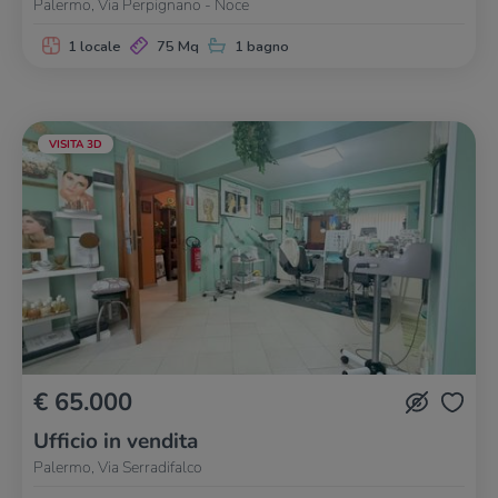
Palermo, Via Perpignano - Noce
1 locale
75 Mq
1 bagno
VISITA 3D
€ 65.000
Ufficio in vendita
Palermo, Via Serradifalco