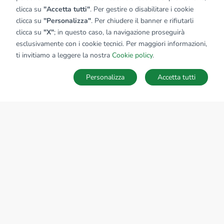
clicca su
"Accetta tutti"
. Per gestire o disabilitare i cookie
clicca su
"Personalizza"
. Per chiudere il banner e rifiutarli
clicca su
"X"
; in questo caso, la navigazione proseguirà
esclusivamente con i cookie tecnici. Per maggiori informazioni,
ti invitiamo a leggere la nostra
Cookie policy
.
Personalizza
Accetta tutti
MAPPA
SALVA RICERCA
Ricerche
Preferiti
Nascosti
Accedi
Sede Nazionale
tecnorete.it
kiron.it
AZIENDA
La storia del Gruppo
I nostri brand