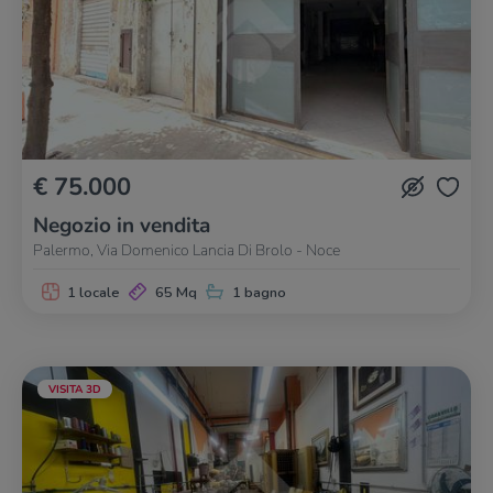
€ 75.000
Negozio in vendita
Palermo, Via Domenico Lancia Di Brolo - Noce
1 locale
65 Mq
1 bagno
VISITA 3D