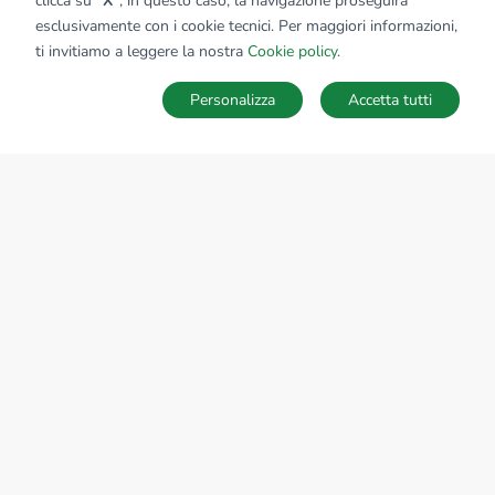
clicca su
"X"
; in questo caso, la navigazione proseguirà
esclusivamente con i cookie tecnici. Per maggiori informazioni,
ti invitiamo a leggere la nostra
Cookie policy
.
Personalizza
Accetta tutti
MAPPA
SALVA RICERCA
Ricerche
Preferiti
Nascosti
Accedi
Sede Nazionale
tecnorete.it
kiron.it
AZIENDA
La storia del Gruppo
I nostri brand
Struttura del Gruppo
Il gruppo nel mondo
Lavora con noi