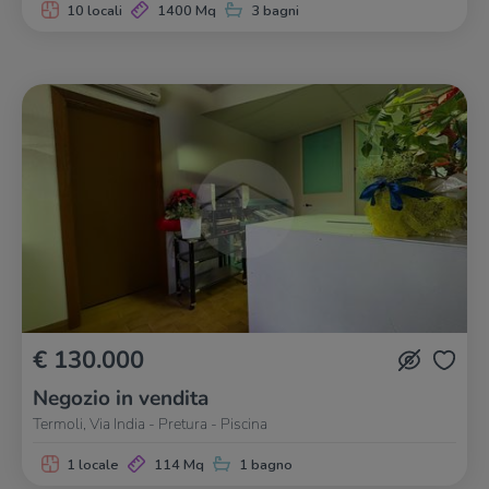
10 locali
1400 Mq
3 bagni
€ 130.000
Negozio in vendita
Termoli, Via India - Pretura - Piscina
1 locale
114 Mq
1 bagno