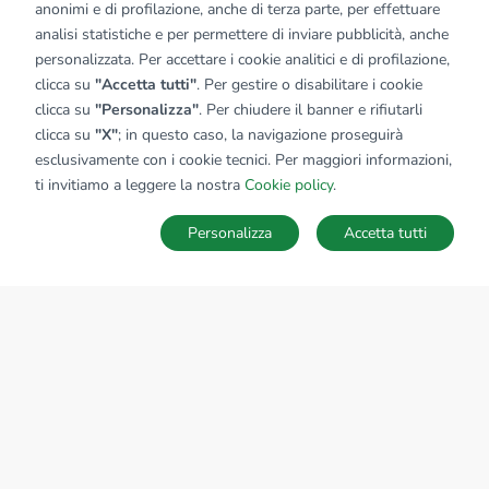
anonimi e di profilazione, anche di terza parte, per effettuare
analisi statistiche e per permettere di inviare pubblicità, anche
personalizzata. Per accettare i cookie analitici e di profilazione,
clicca su
"Accetta tutti"
. Per gestire o disabilitare i cookie
clicca su
"Personalizza"
. Per chiudere il banner e rifiutarli
clicca su
"X"
; in questo caso, la navigazione proseguirà
esclusivamente con i cookie tecnici. Per maggiori informazioni,
ti invitiamo a leggere la nostra
Cookie policy
.
Personalizza
Accetta tutti
MAPPA
SALVA RICERCA
Ricerche
Preferiti
Nascosti
Accedi
Sede Nazionale
tecnorete.it
kiron.it