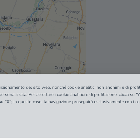
funzionamento del sito web, nonché cookie analitici non anonimi e di profila
ersonalizzata. Per accettare i cookie analitici e di profilazione, clicca su
"A
 su
"X"
; in questo caso, la navigazione proseguirà esclusivamente con i coo
quadro
© OpenMapTiles
|
© OpenStreetMap contributors