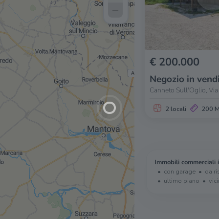
–
€ 200.000
Negozio in vend
Canneto Sull'Oglio, Via 
2 locali
200 
Immobili commerciali 
con garage
da ri
ultimo piano
vic