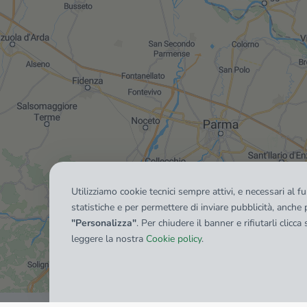
Utilizziamo cookie tecnici sempre attivi, e necessari al 
statistiche e per permettere di inviare pubblicità, anche p
"Personalizza"
. Per chiudere il banner e rifiutarli clicca
leggere la nostra
Cookie policy
.
Mostra tutti gli immobili del ri