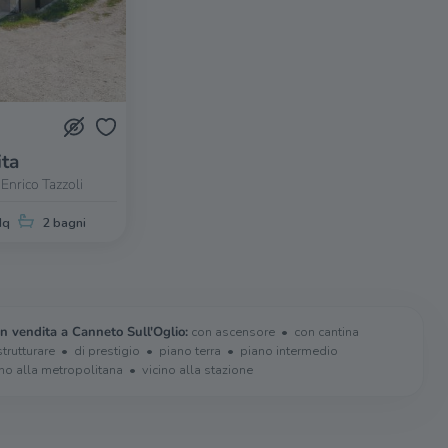
ita
Enrico Tazzoli
Mq
2 bagni
in vendita a Canneto Sull'Oglio:
con ascensore
con cantina
strutturare
di prestigio
piano terra
piano intermedio
ino alla metropolitana
vicino alla stazione