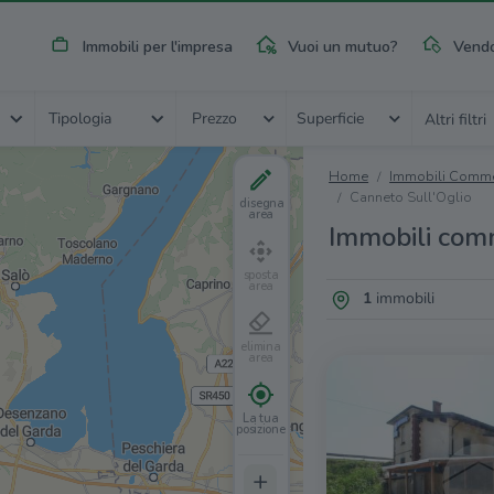
Immobili per l'impresa
Vuoi un mutuo?
Vendo
Tipologia
Prezzo
Superficie
Altri filtri
Home
Immobili Commer
Canneto Sull'Oglio
disegna
area
Immobili comm
sposta
area
1
immobili
elimina
area
La tua
posizione
+