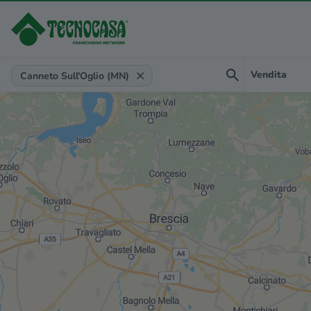
Provincia, comune, zona, riferimento
Vendita
Canneto Sull'Oglio (MN)