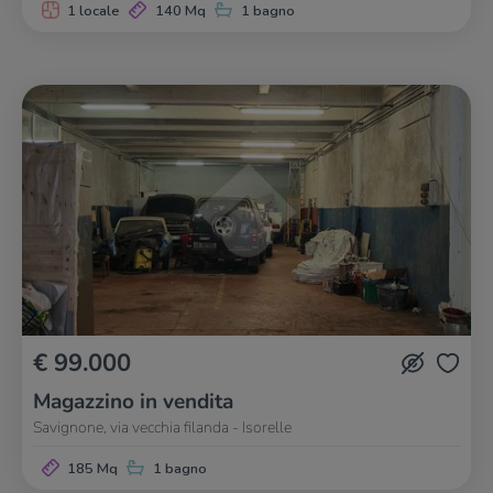
1 locale
140 Mq
1 bagno
€ 99.000
Magazzino in vendita
Savignone, via vecchia filanda - Isorelle
185 Mq
1 bagno