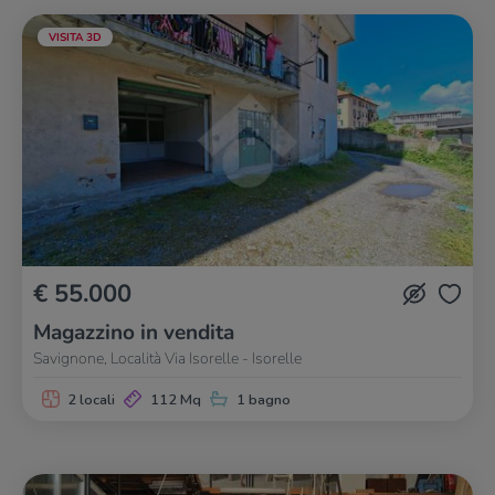
VISITA 3D
€ 55.000
Magazzino in vendita
Savignone, Località Via Isorelle - Isorelle
2 locali
112 Mq
1 bagno