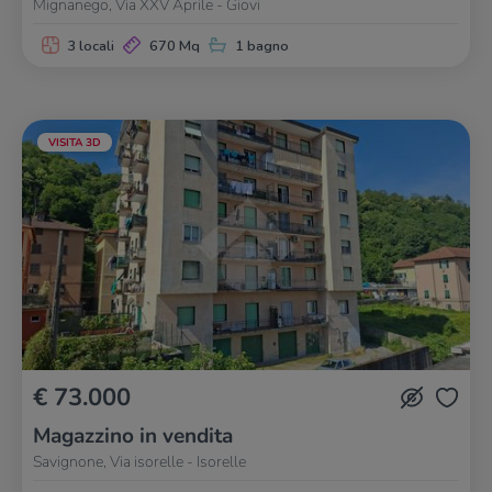
Mignanego, Via XXV Aprile - Giovi
3 locali
670 Mq
1 bagno
VISITA 3D
€ 73.000
Magazzino in vendita
Savignone, Via isorelle - Isorelle