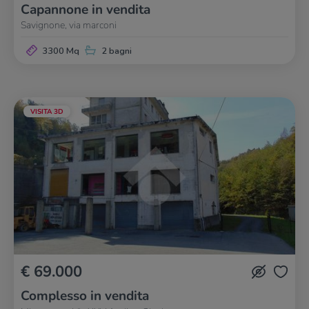
Capannone in vendita
Savignone, via marconi
3300 Mq
2 bagni
VISITA 3D
€ 69.000
Complesso in vendita