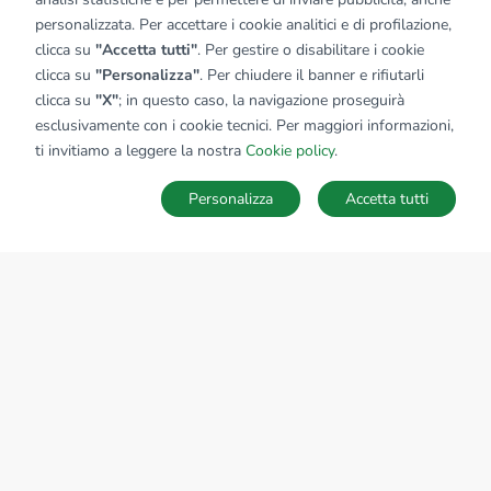
personalizzata. Per accettare i cookie analitici e di profilazione,
clicca su
"Accetta tutti"
. Per gestire o disabilitare i cookie
clicca su
"Personalizza"
. Per chiudere il banner e rifiutarli
clicca su
"X"
; in questo caso, la navigazione proseguirà
esclusivamente con i cookie tecnici. Per maggiori informazioni,
ti invitiamo a leggere la nostra
Cookie policy
.
Personalizza
Accetta tutti
MAPPA
SALVA RICERCA
Ricerche
Preferiti
Nascosti
Accedi
Sede Nazionale
tecnorete.it
kiron.it
AZIENDA