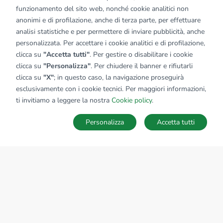
funzionamento del sito web, nonché cookie analitici non
anonimi e di profilazione, anche di terza parte, per effettuare
analisi statistiche e per permettere di inviare pubblicità, anche
personalizzata. Per accettare i cookie analitici e di profilazione,
clicca su
"Accetta tutti"
. Per gestire o disabilitare i cookie
clicca su
"Personalizza"
. Per chiudere il banner e rifiutarli
clicca su
"X"
; in questo caso, la navigazione proseguirà
esclusivamente con i cookie tecnici. Per maggiori informazioni,
ti invitiamo a leggere la nostra
Cookie policy
.
Personalizza
Accetta tutti
MAPPA
SALVA RICERCA
Ricerche
Preferiti
Nascosti
Accedi
Sede Nazionale
tecnorete.it
kiron.it