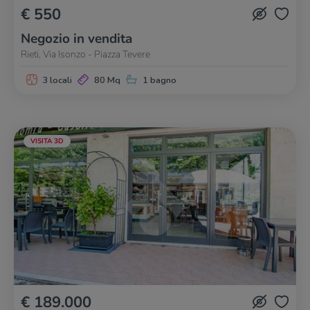
€ 550
Negozio in vendita
Rieti, Via Isonzo - Piazza Tevere
3 locali
80 Mq
1 bagno
VISITA 3D
€ 189.000