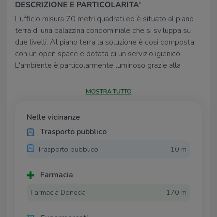
DESCRIZIONE E PARTICOLARITA'
L’ufficio misura 70 metri quadrati ed è situato al piano
terra di una palazzina condominiale che si sviluppa su
due livelli. Al piano terra la soluzione è così composta
con un open space e dotata di un servizio igienico.
L'ambiente è particolarmente luminoso grazie alla
presenza di una grande vetrina posta all’ingresso della
struttura.
MOSTRA TUTTO
L’immobile è dotato dell’impianto di riscaldamento,
dell’impianto elettrico e dell’impianto di illuminazione ed
Nelle vicinanze
è inoltre cablato.
Trasporto pubblico
UBICAZIONE E CONTESTO
Trasporto pubblico
10 m
Il complesso è ubicato nel Comune di Agnadello, a
pochi minuti di distanza troviamo la Strada Provinciale
Farmacia
SP472, la quale collega il paese ai Comuni limitrofi.
Farmacia Doneda
170 m