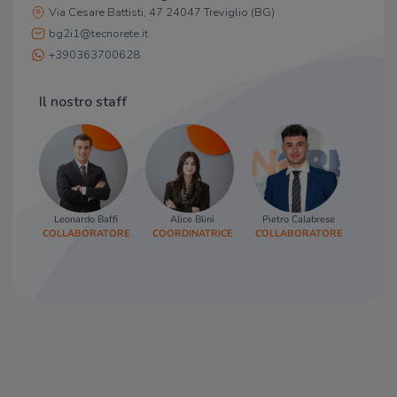
Via Cesare Battisti, 47 24047 Treviglio (BG)
bg2i1@tecnorete.it
+390363700628
Il nostro staff
Leonardo Baffi
Alice Blini
Pietro Calabrese
Debor
COLLABORATORE
COORDINATRICE
COLLABORATORE
RESP