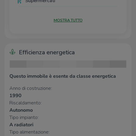
Supermercati
Carrefour Market
190 m
Conad
190 m
MOSTRA TUTTO
Bar
Bar Giardino
160 m
Efficienza energetica
Bramby Bar
190 m
Lucky Bar
240 m
Bar Gradella
3,0 Km
Questo immobile è esente da classe energetica
Ristoranti
Anno di costruzione:
Pizzeria Castello
210 m
1990
Il borgo
2,9 Km
Riscaldamento:
Osteria degli Amici
2,9 Km
Autonomo
Agriturismo Alla Ribella
2,9 Km
Tipo impianto:
A radiatori
Tipo alimentazione: