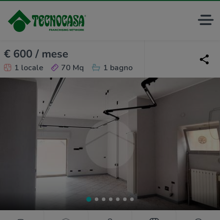
€ 600 / mese
1 locale
70 Mq
1 bagno