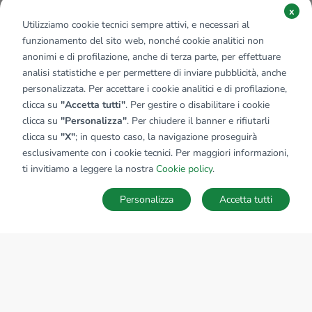
x
Utilizziamo cookie tecnici sempre attivi, e necessari al
funzionamento del sito web, nonché cookie analitici non
anonimi e di profilazione, anche di terza parte, per effettuare
analisi statistiche e per permettere di inviare pubblicità, anche
personalizzata. Per accettare i cookie analitici e di profilazione,
clicca su
"Accetta tutti"
. Per gestire o disabilitare i cookie
clicca su
"Personalizza"
. Per chiudere il banner e rifiutarli
clicca su
"X"
; in questo caso, la navigazione proseguirà
esclusivamente con i cookie tecnici. Per maggiori informazioni,
Affiliato:
Industriale Treviglio Srl
ti invitiamo a leggere la nostra
Cookie policy
.
Via Cesare Battisti, 47 24047 Treviglio (BG)
Personalizza
Accetta tutti
CONTATTACI
Sede Nazionale
tecnorete.it