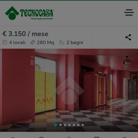
€ 3.150 / mese
4 locali
280 Mq
2 bagni