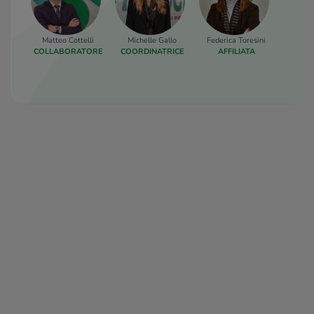
Matteo Cottelli
Michelle Gallo
Federica Toresini
Aless
COLLABORATORE
COORDINATRICE
AFFILIATA
COLLA