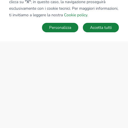
clicca su
"X"
; in questo caso, la navigazione proseguirà
esclusivamente con i cookie tecnici. Per maggiori informazioni,
Affiliato:
Industriale Rovato Srl
ti invitiamo a leggere la nostra
Cookie policy
.
Via Franciacorta, 74 25038 Rovato (BS)
Personalizza
Accetta tutti
CONTATTACI
Sede Nazionale
tecnorete.it
kiron.it
AZIENDA
La storia del Gruppo
I nostri brand
Struttura del Gruppo
Il gruppo nel mondo
Lavora con noi