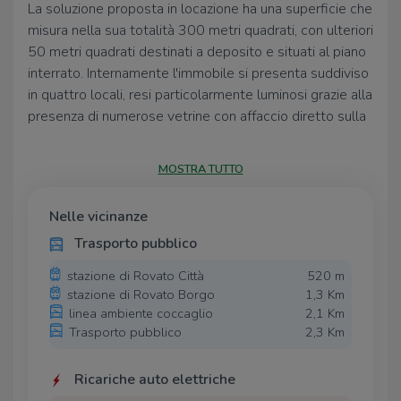
La soluzione proposta in locazione ha una superficie che
misura nella sua totalità 300 metri quadrati, con ulteriori
50 metri quadrati destinati a deposito e situati al piano
interrato. Internamente l'immobile si presenta suddiviso
in quattro locali, resi particolarmente luminosi grazie alla
presenza di numerose vetrine con affaccio diretto sulla
strada. L’ufficio è dotato degli impianti elettrico e di
illuminazione, mentre c’è la predisposizione per gli
MOSTRA TUTTO
impianti di raffreddamento e di riscaldamento. A
completare la soluzione è la presenza di due servizi
Nelle vicinanze
igienici a norma per i disabili.
Trasporto pubblico
UBICAZIONE E CONTESTO
L’immobile è situato nella zona commerciale del
stazione di Rovato Città
520 m
stazione di Rovato Borgo
1,3 Km
comune di Rovato e dispone di due posti auto privati. La
linea ambiente coccaglio
2,1 Km
posizione risulta particolarmente strategica, in quanto
Trasporto pubblico
2,3 Km
l’ufficio si trova lungo una delle vie principali del paese e
beneficia di un elevato passaggio automobilistico.
Ricariche auto elettriche