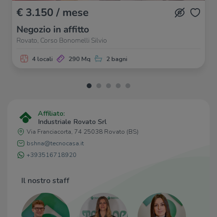
€ 3.150 / mese
Negozio in affitto
Rovato, Corso Bonomelli Silvio
4 locali
290 Mq
2 bagni
Affiliato:
Industriale Rovato Srl
Via Franciacorta, 74 25038 Rovato (BS)
bshna@tecnocasa.it
+393516718920
Il nostro staff