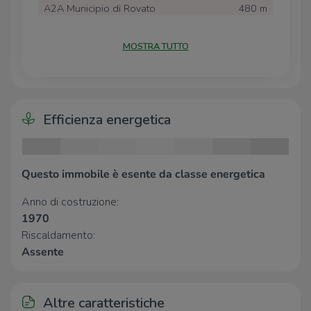
A2A Municipio di Rovato
480 m
Lidl Rovato | EnelX
510 m
A2A Rovato Garibaldi
530 m
MOSTRA TUTTO
A2A Casello di Rovato A4
1,7 Km
Scuole
Scuole
200 m
Efficienza energetica
Scuola primaria
480 m
Farmacia
Questo immobile è esente da classe energetica
Farmacia
270 m
Anno di costruzione:
Farmacia Comunale
400 m
1970
Riscaldamento:
Supermercati
Assente
Eurospin
1,3 Km
Altre caratteristiche
Negozi