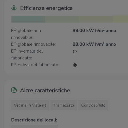
a 900 metri dalla Tangenziale Sud e Casello A4
Efficienza energetica
BresciaOvest.
EP globale non
88.00 kW h/m² anno
rinnovabile:
EP globale rinnovabile:
88.00 kW h/m² anno
EP invernale del
fabbricato:
EP estiva del fabbricato:
Altre caratteristiche
Vetrina In Vista
Tramezzato
Controsoffitto
Descrizione dei locali: