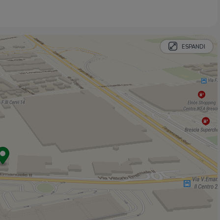
Bennet
1,7 Km
Lidl
1,9 Km
Negozi
ESPANDI
Corini Abbigliamento
310 m
Atelir "Chez moi"
340 m
CRIStyle
350 m
Tom Logan
360 m
Colleblu
480 m
Bar
My Way
430 m
Nuovo Bar Aki
450 m
Flower Cafè
460 m
Byron
570 m
Caffè Marconi
790 m
Ristoranti