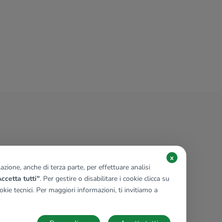
€ 9.080 / mese
Negozio in affitto
Roncadelle, Via V. Emanuele II
5 locali
810 Mq
9 bagni
x
zione, anche di terza parte, per effettuare analisi
ccetta tutti"
. Per gestire o disabilitare i cookie clicca su
kie tecnici. Per maggiori informazioni, ti invitiamo a