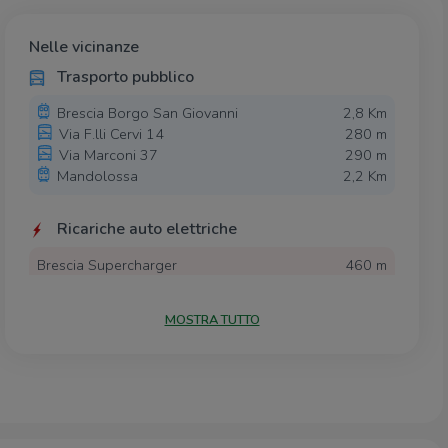
Nelle vicinanze
Trasporto pubblico
Brescia Borgo San Giovanni
2,8 Km
Via F.lli Cervi 14
280 m
Via Marconi 37
290 m
Mandolossa
2,2 Km
Ricariche auto elettriche
Brescia Supercharger
460 m
Elnòs Shopping Centre IKEA Brescia
600 m
IKEA Brescia
740 m
MOSTRA TUTTO
Centro Commerciale Rondinelle Ingresso
1,1 Km
Est
Centro Commerciale Rondinelle Ingresso
1,4 Km
Ovest
Scuole