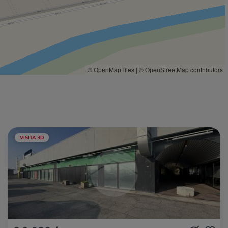
Trattoria Conti
1,1 Km
Pizzeria Trattoria da Cinana
1,1 Km
La Cantinaccia
1,2 Km
Pizza Madre
1,3 Km
Old Wild West OZ
1,4 Km
© OpenMapTiles
|
© OpenStreetMap contributors
VISITA 3D