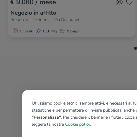
€ 9.080 / mese
Negozio in affitto
Brescia, Via Orzinuovi - Via Orzinuovi
5 locali
810 Mq
9 bagni
Utilizziamo cookie tecnici sempre attivi, e necessari al 
statistiche e per permettere di inviare pubblicità, anche p
"Personalizza"
. Per chiudere il banner e rifiutarli clicca
leggere la nostra
Cookie policy
.