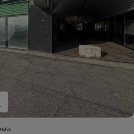
a
onate