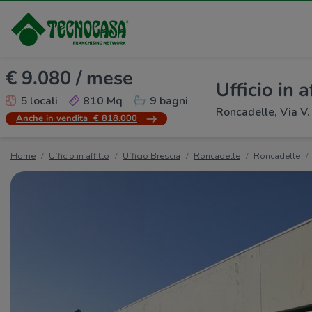
€ 9.080 / mese
Ufficio in a
5 locali
810 Mq
9 bagni
Roncadelle, Via V.
Anche in vendita
€ 818.000
Home
Ufficio in affitto
Ufficio Brescia
Roncadelle
Roncadelle