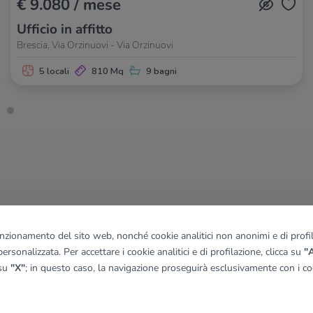
€ 9.080 / mese
Ufficio in affitto
Brescia, Via Orzinuovi - Via Orzinuovi
5 locali
810 Mq
9 bagni
funzionamento del sito web, nonché cookie analitici non anonimi e di profila
ersonalizzata. Per accettare i cookie analitici e di profilazione, clicca su
"A
 su
"X"
; in questo caso, la navigazione proseguirà esclusivamente con i coo