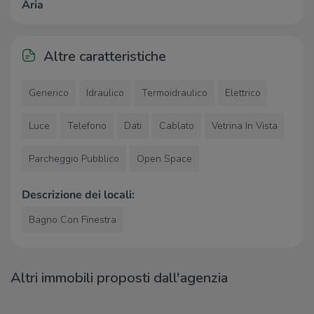
Aria
Associazione Pensionati Anziani
340 m
Bar
1,2 Km
Erato'
2,9 Km
Altre caratteristiche
Ristoranti
Generico
Idraulico
Termoidraulico
Elettrico
Trattoria Casa dell'Aviere
760 m
Luce
Telefono
Dati
Cablato
Vetrina In Vista
Ristoranti
1,2 Km
Bar Ristorante Barakka
1,4 Km
Pizzeria Cattafame
1,9 Km
Parcheggio Pubblico
Open Space
Agriturismo
2,1 Km
Descrizione dei locali:
Bagno Con Finestra
Altri immobili proposti dall'agenzia