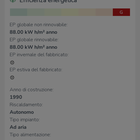
Efficienza energetica
G
Farmacia
EP globale non rinnovabile:
Farmacia Comunale
100 m
88.00 kW h/m² anno
Farmacia dr. Pinetti
500 m
Farmacia
2,6 Km
EP globale rinnovabile:
Farmacia Comunale La Cupola
2,9 Km
88.00 kW h/m² anno
EP invernale del fabbricato:
Supermercati
EP estiva del fabbricato:
Supermercati
390 m
Italmark
1,2 Km
Family Market
2,9 Km
Anno di costruzione:
1990
Negozi
Riscaldamento:
Autonomo
San Giorgio
1,7 Km
Tipo impianto:
Dolce e Salato
2,4 Km
Ad aria
Tipo alimentazione:
Bar