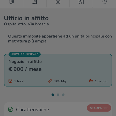
Ufficio in affitto
Ospitaletto, Via brescia
Questo immobile appartiene ad un'unità principale con
metratura più ampia
UNITÀ PRINCIPALE
Negozio in affitto
€ 900 / mese
3 locali
105 Mq
1 bagno
Caratteristiche
STAMPA PDF