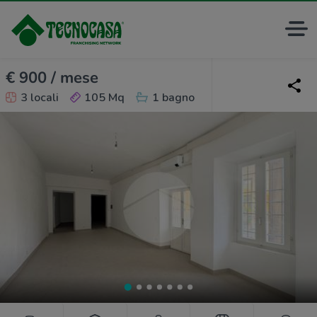
€ 900 / mese
3 locali
105 Mq
1 bagno