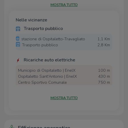
MOSTRA TUTTO
Gli impianti elettrico, idraulico e luci sono funzionanti.
La soluzione si trova in posizione centrale, su strada di
Nelle vicinanze
forte passaggio automobilistico, nelle immediate
vicinanze della Chiesa di Ospitaletto.
Trasporto pubblico
stazione di Ospitaletto-Travagliato
1,1 Km
Trasporto pubblico
2,8 Km
Ricariche auto elettriche
Municipio di Ospitaletto | EnelX
100 m
Ospitaletto Sant'Antonio | EnelX
430 m
Centro Sportivo Comunale
750 m
OSPITALETTO | ENELX
Autolavaggio Piana
1,5 Km
MOSTRA TUTTO
Castegnato Illa | Ressolar
2,7 Km
Scuole
Scuole
440 m