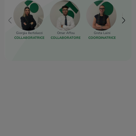
Giorgia Bertolazzi
Omar Affou
Greta Laini
Matte
COLLABORATRICE
COLLABORATORE
COORDINATRICE
AFF