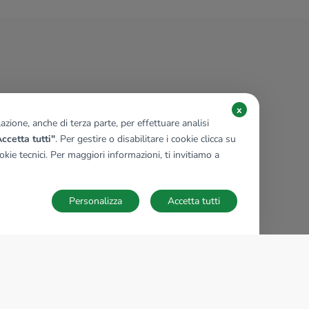
x
zione, anche di terza parte, per effettuare analisi
ccetta tutti"
. Per gestire o disabilitare i cookie clicca su
kie tecnici. Per maggiori informazioni, ti invitiamo a
Personalizza
Accetta tutti
TECNOCASA NEL MONDO
,
,
,
,
,
,
,
Italia
Spagna
Ungheria
Messico
Polonia
Francia
Germania
,
,
Tunisia
Thailandia
Repubblica di San Marino
Impostazioni Cookies