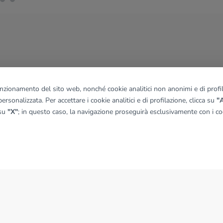
funzionamento del sito web, nonché cookie analitici non anonimi e di profila
ersonalizzata. Per accettare i cookie analitici e di profilazione, clicca su
"A
 su
"X"
; in questo caso, la navigazione proseguirà esclusivamente con i coo
NEWS
News dal Gruppo Tecnocasa