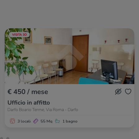
VISITA 3D
€ 450 / mese
Ufficio in affitto
Darfo Boario Terme, Via Roma - Darfo
3 locali
55 Mq
1 bagno