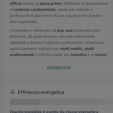
ufficio
situato al
piano primo
, all'interno di una palazzina
in
contesto condominiale
, ideale per aziende e
professionisti alla ricerca di una soluzione funzionale e
ben organizzata.
L'immobile è composto da
due vani
funzionali e ben
distribuiti. Gli spazi risultano versatili e facilmente
adattabili a diverse esigenze professionali, rendendolo
particolarmente indicato per
studi medici
,
studi
professionali
o attività legate alla
logistica
e ai
servizi
.
Completano l'ufficio
due servizi igienici
.
MOSTRA TUTTO
Parcheggi nelle immediate vicinanze dello stabile
.
Efficienza energetica
Questo immobile è esente da classe energetica