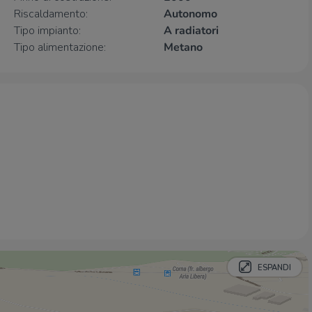
Centro Commerciale Adamello
1,3 Km
Riscaldamento:
Autonomo
Simply Market
2,5 Km
Tipo impianto:
A radiatori
Tipo alimentazione:
Metano
Negozi
Il Pergolato
2,2 Km
Negozi
2,2 Km
Bar
@ Onda
780 m
Bar Pasticceria Dangolini
1,3 Km
Bar
1,3 Km
Bar Oratorio
1,4 Km
Bar Hoppala
2,2 Km
Ristoranti
ESPANDI
La Tana da Mario
810 m
Old Wild West
1,3 Km
Ristoranti
1,4 Km