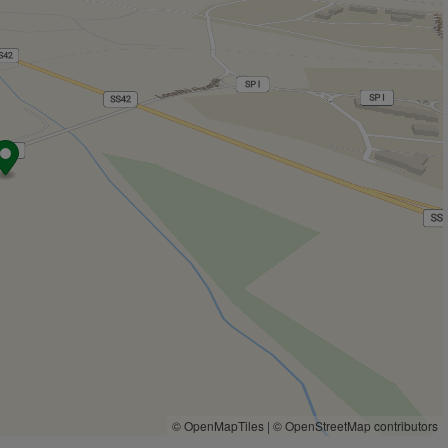
hotel ristorante Airone
1,7 Km
La cuna del lac
1,7 Km
© OpenMapTiles
|
© OpenStreetMap contributors