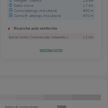
Artogne - Gianico
1,6 Km
Darfo-Corna
1,7 Km
Corna (albergo Aria Libera)
850 m
Corna (fr. albergo Aria Libera)
870 m
Ricariche auto elettriche
Iperal Centro Commerciale Adamello |
1,2 Km
EnelX
Stazione TreNord Boario Terme
2,9 Km
MOSTRA TUTTO
Scuole
Scuole
820 m
Comprensorio Scolasico Pelalepre
980 m
Istituto Comprensivo di Darfo Boario
1,3 Km
Terme
Scuola Primaria
2,2 Km
Supermercati
Anno di costruzione:
2000