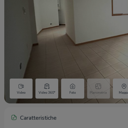
Video
Video 360°
Foto
Planimetria
Mapp
Caratteristiche