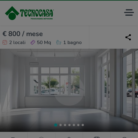
€ 800 / mese
2 locali
50 Mq
1 bagno