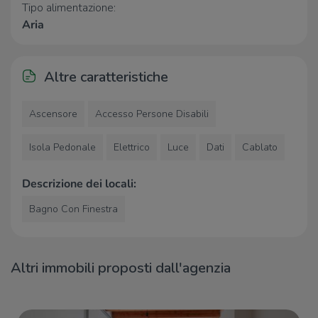
Tipo alimentazione:
Farmacia Comunale 3
630 m
Aria
Farmacia Comunale 1
780 m
Ospedali
Altre caratteristiche
Azienda Ospedaliera Treviglio
1,9 Km
Caravaggio
Ascensore
Accesso Persone Disabili
Supermercati
Isola Pedonale
Elettrico
Luce
Dati
Cablato
Leader Price
550 m
Descrizione dei locali:
Aldi
710 m
IperCoop
830 m
Bagno Con Finestra
U2
920 m
Italmark
990 m
Altri immobili proposti dall'agenzia
Negozi
Negozi
140 m
Tezenis
150 m