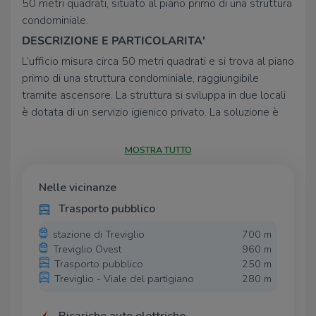
50 metri quadrati, situato al piano primo di una struttura
condominiale.
DESCRIZIONE E PARTICOLARITA'
L’ufficio misura circa 50 metri quadrati e si trova al piano
primo di una struttura condominiale, raggiungibile
tramite ascensore. La struttura si sviluppa in due locali
è dotata di un servizio igienico privato. La soluzione è
munita dell’impianto di riscaldamento e
condizionamento a pavimento, dell’impianto elettrico e
MOSTRA TUTTO
quello di illuminazione. L’ambiente risulta ben illuminato
grazie alla presenza di ampie finestre. L’immobile è
Nelle vicinanze
servito dalla porta blindata. Inoltre, è cablato e
Trasporto pubblico
possiede la connessione ad Internet.
stazione di Treviglio
700 m
Treviglio Ovest
960 m
Trasporto pubblico
250 m
Le fotografie del presente annuncio sono state
Treviglio - Viale del partigiano
280 m
generate con l'intelligenza artificiale.
UBICAZIONE E CONTESTO
Ricariche auto elettriche