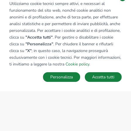
Utilizziamo cookie tecnici sempre attivi, e necessari al
funzionamento del sito web, nonché cookie analitici non
anonimi e di profilazione, anche di terza parte, per effettuare
analisi statistiche e per permettere di inviare pubblicità, anche
personalizzata. Per accettare i cookie analitici e di profilazione,
clicca su
"Accetta tutti"
. Per gestire o disabilitare i cookie
clicca su
"Personalizza"
. Per chiudere il banner e rifiutarli
clicca su
"X"
; in questo caso, la navigazione proseguirà
esclusivamente con i cookie tecnici. Per maggiori informazioni,
Affiliato:
Industriale Treviglio Srl
ti invitiamo a leggere la nostra
Cookie policy
.
Via Cesare Battisti, 47 24047 Treviglio (BG)
Personalizza
Accetta tutti
CONTATTACI
Sede Nazionale
tecnorete.it
kiron.it