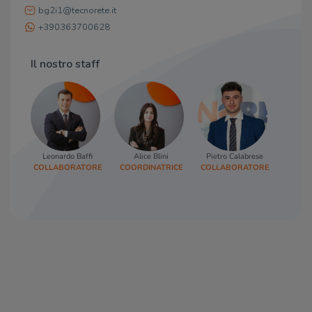
bg2i1@tecnorete.it
+390363700628
Il nostro staff
Leonardo Baffi
Alice Blini
Pietro Calabrese
Debor
COLLABORATORE
COORDINATRICE
COLLABORATORE
RESP