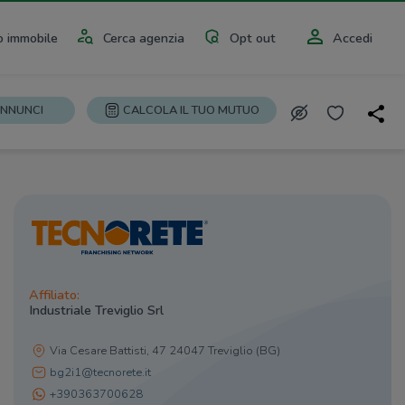
 immobile
Cerca agenzia
Opt out
Accedi
ANNUNCI
CALCOLA IL TUO MUTUO
Affiliato:
Industriale Treviglio Srl
Via Cesare Battisti, 47 24047 Treviglio (BG)
bg2i1@tecnorete.it
+390363700628