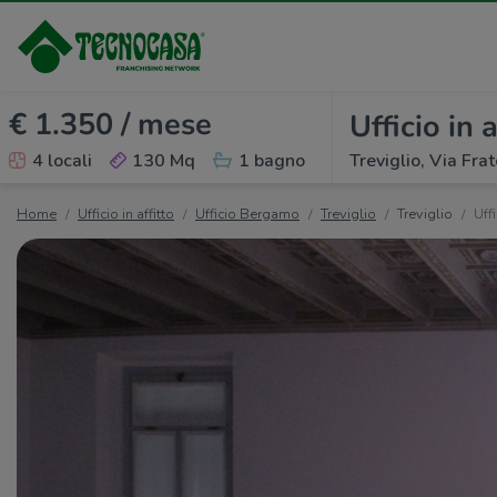
€ 1.350 / mese
Ufficio in a
4 locali
130 Mq
1 bagno
Treviglio, Via Frate
Home
Ufficio in affitto
Ufficio Bergamo
Treviglio
Treviglio
Uffi