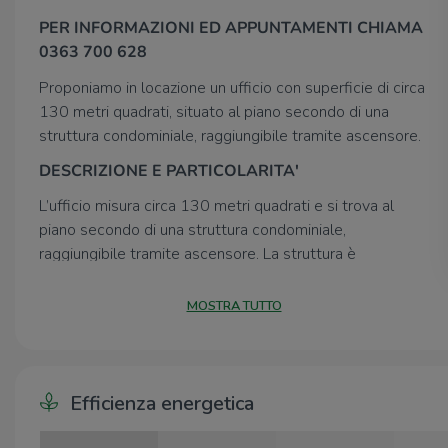
PER INFORMAZIONI ED APPUNTAMENTI CHIAMA
0363 700 628
Proponiamo in locazione un ufficio con superficie di circa
130 metri quadrati, situato al piano secondo di una
struttura condominiale, raggiungibile tramite ascensore.
DESCRIZIONE E PARTICOLARITA'
L’ufficio misura circa 130 metri quadrati e si trova al
piano secondo di una struttura condominiale,
raggiungibile tramite ascensore. La struttura è
attualmente divisa in quattro locali ed è dotata di un
servizio igienico privato. La soluzione è munita
MOSTRA TUTTO
dell’impianto di riscaldamento, quello di
condizionamento ad aria e dell’impianto elettrico.
L’ambiente risulta ben illuminato grazie alla presenza di
ampie finestre. L’immobile è inoltre cablato.
Efficienza energetica
UBICAZIONE E CONTESTO