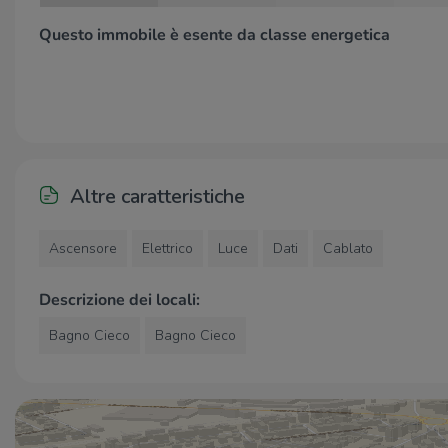
Il complesso è ubicato nel centro del Comune di
Questo immobile è esente da classe energetica
Treviglio e si trova dentro la circonvallazione interna.
Poco distante dall’immobile troviamo la Strada
Provinciale SP472 la quale collega la città ai Comuni
limitrofi. Il fabbricato gode di molti parcheggi pubblici
posizionati a meno di cinquecento metri dalla soluzione,
mentre nelle vicinanze troviamo dei parcheggi a
pagamento.
Altre caratteristiche
Ascensore
Elettrico
Luce
Dati
Cablato
Descrizione dei locali:
Bagno Cieco
Bagno Cieco