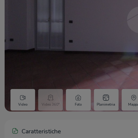
Video
Video 360°
Foto
Planimetria
Mapp
Caratteristiche