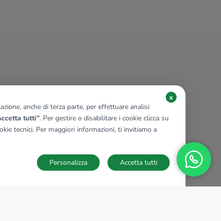
x
zione, anche di terza parte, per effettuare analisi
ccetta tutti"
. Per gestire o disabilitare i cookie clicca su
kie tecnici. Per maggiori informazioni, ti invitiamo a
Personalizza
Accetta tutti
TECNOCASA NEL MONDO
,
,
,
,
,
,
,
Italia
Spagna
Ungheria
Messico
Polonia
Francia
Germania