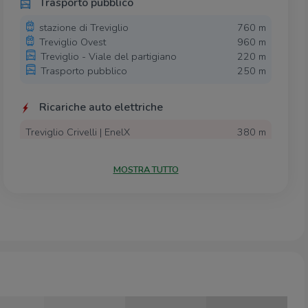
Trasporto pubblico
stazione di Treviglio
760 m
Treviglio Ovest
960 m
Treviglio - Viale del partigiano
220 m
Trasporto pubblico
250 m
Ricariche auto elettriche
Treviglio Crivelli | EnelX
380 m
Treviglio Parcheggio della piscina | EnelX
700 m
ENERCOOP Treviglio
840 m
MOSTRA TUTTO
Fiera di Treviglio | EnelX
870 m
U2 Supermercato Treviglio | EnelX
870 m
Scuole
Scuola materna "Carlo Carcano"
310 m
Istituto comprensivo "E. De Amicis"
310 m
Collegio degli Angeli
450 m
Centro Salesiano Don Bosco
480 m