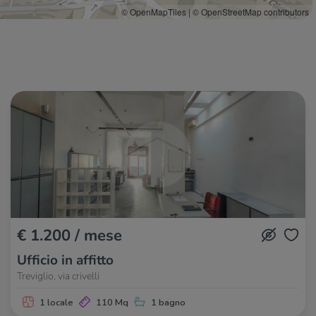
© OpenMapTiles
|
© OpenStreetMap contributors
Matè
90 m
Via Verga 16
190 m
Hamburger & Co.
240 m
Pizzeria Bonomius
290 m
€ 1.200 / mese
Ufficio in affitto
Treviglio, via crivelli
1 locale
110 Mq
1 bagno