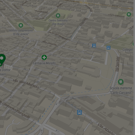
Italmark
930 m
Negozi
Tezenis
100 m
Negozi
180 m
Maggi
300 m
Celiachia Store
480 m
Capsule caffè
1,6 Km
Bar
Caffè Milano
20 m
Big Mamy
60 m
Patty & Selma
110 m
Bar
120 m
Caffè Sangalli
190 m
Ristoranti
Agave
50 m