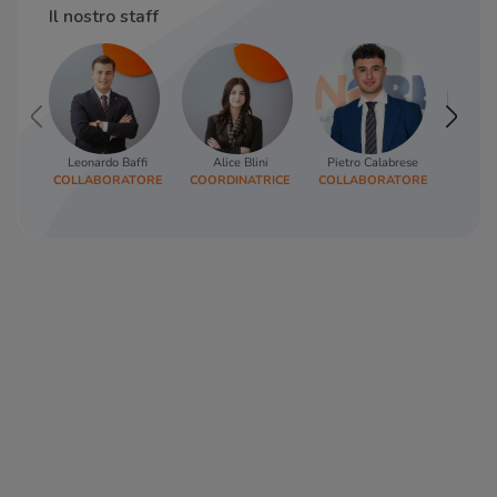
Il nostro staff
Leonardo Baffi
Alice Blini
Pietro Calabrese
Debor
COLLABORATORE
COORDINATRICE
COLLABORATORE
RESP