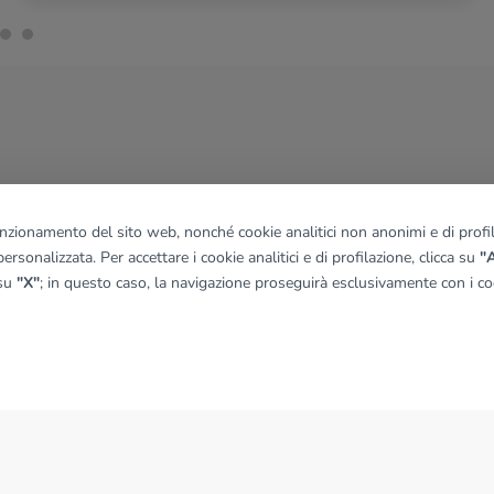
funzionamento del sito web, nonché cookie analitici non anonimi e di profila
ersonalizzata. Per accettare i cookie analitici e di profilazione, clicca su
"A
 su
"X"
; in questo caso, la navigazione proseguirà esclusivamente con i coo
NEWS
News dal Gruppo Tecnocasa