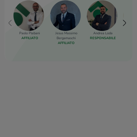
Paolo Plebani
Jesus Massimo
Andrea Loda
Cristia
AFFILIATO
Bergamaschi
RESPONSABILE
COLLA
AFFILIATO