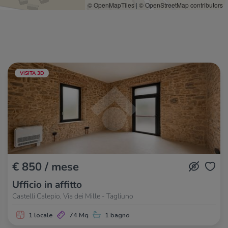
© OpenMapTiles
|
© OpenStreetMap contributors
VISITA 3D
€ 850 / mese
Ufficio in affitto
Castelli Calepio, Via dei Mille - Tagliuno
1 locale
74 Mq
1 bagno