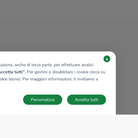
x
zione, anche di terza parte, per effettuare analisi
ccetta tutti"
. Per gestire o disabilitare i cookie clicca su
kie tecnici. Per maggiori informazioni, ti invitiamo a
Personalizza
Accetta tutti
TECNOCASA NEL MONDO
,
,
,
,
,
,
,
Italia
Spagna
Ungheria
Messico
Polonia
Francia
Germania
,
,
Tunisia
Thailandia
Repubblica di San Marino