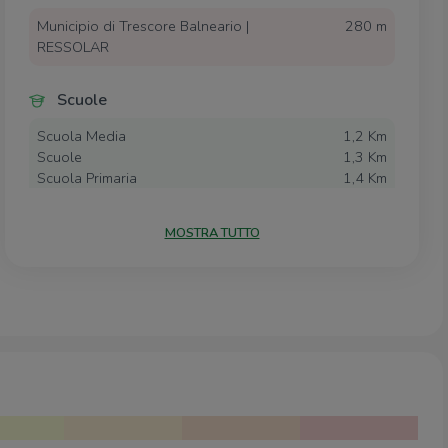
Municipio di Trescore Balneario |
280 m
RESSOLAR
Scuole
Scuola Media
1,2 Km
Scuole
1,3 Km
Scuola Primaria
1,4 Km
Scuole
2,6 Km
MOSTRA TUTTO
Farmacia
Farmacia Poma Della Dr.Ssa Simona Poma
1,1 Km
& C.
Farmacia Regina Pacis
1,3 Km
Ospedali
Ospedali
550 m