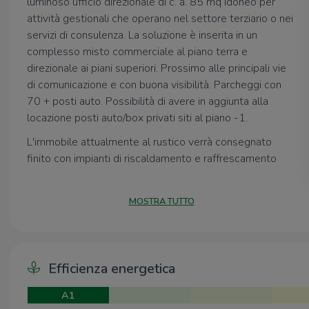
luminoso ufficio direzionale di c. a. 85 mq idoneo per
attività gestionali che operano nel settore terziario o nei
servizi di consulenza. La soluzione è inserita in un
complesso misto commerciale al piano terra e
direzionale ai piani superiori. Prossimo alle principali vie
di comunicazione e con buona visibilità. Parcheggi con
70 + posti auto. Possibilità di avere in aggiunta alla
locazione posti auto/box privati siti al piano -1.
L'immobile attualmente al rustico verrà consegnato
finito con impianti di riscaldamento e raffrescamento
autonomi, riciclo dell'aria, impianto elettrico base e punti
luce.
MOSTRA TUTTO
Libero subito .
Efficienza energetica
A1