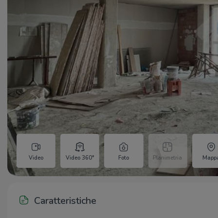
Video
Video 360°
Foto
Planimetria
Mapp
Caratteristiche