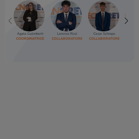
Agata Galimberti
Lorenzo Rizzi
Cezar Schiopu
Denni
COORDINATRICE
COLLABORATORE
COLLABORATORE
AFF