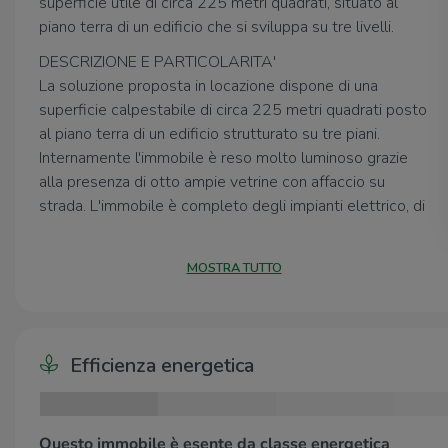
superficie utile di circa 225 metri quadrati, situato al
piano terra di un edificio che si sviluppa su tre livelli.
DESCRIZIONE E PARTICOLARITA'
La soluzione proposta in locazione dispone di una
superficie calpestabile di circa 225 metri quadrati posto
al piano terra di un edificio strutturato su tre piani.
Internamente l'immobile è reso molto luminoso grazie
alla presenza di otto ampie vetrine con affaccio su
strada. L'immobile è completo degli impianti elettrico, di
illuminazione, di allarme e di antincendio; inoltre, dispone
degli impianti di raffrescamento e riscaldamento, i quali
MOSTRA TUTTO
sono da revisionare e di un servizio igienico privato. A
completare la soluzione è la presenza di un piazzale
esclusivo di circa 300 metri quadrati adibito a
parcheggio.
Efficienza energetica
UBICAZIONE E CONTESTO
La soluzione immobiliare si trova in una posizione di
pregio, poiché posizionata nella piazza centrale del
Questo immobile è esente da classe energetica