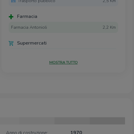
Trasporto pubblico
2,5 Km
Farmacia
Farmacia Antonioli
2,2 Km
Supermercati
SuperDì
1,7 Km
Bennet
2,2 Km
MOSTRA TUTTO
Negozi
H&M
2,1 Km
Ristoranti
Half Crown Pub
1,8 Km
Cleopatra
2,0 Km
Caio
2,1 Km
RoadHouse
2,1 Km
Anno di costruzione:
1970