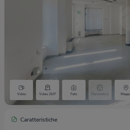
Video
Video 360°
Foto
Planimetria
Mapp
Caratteristiche