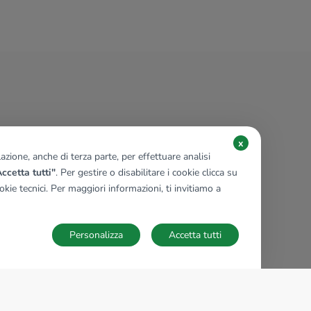
x
zione, anche di terza parte, per effettuare analisi
ccetta tutti"
. Per gestire o disabilitare i cookie clicca su
kie tecnici. Per maggiori informazioni, ti invitiamo a
Personalizza
Accetta tutti
TECNOCASA NEL MONDO
,
,
,
,
,
,
,
Italia
Spagna
Ungheria
Messico
Polonia
Francia
Germania