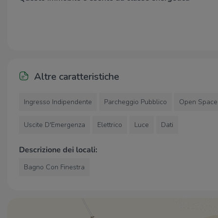
Comune di Fontanella, caratterizzata da una forte
passaggio veicolare e pedonale.
Altre caratteristiche
Ingresso Indipendente
Parcheggio Pubblico
Open Space
Uscite D'Emergenza
Elettrico
Luce
Dati
Descrizione dei locali:
Bagno Con Finestra