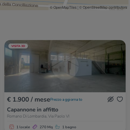
© OpenMapTiles
|
© OpenStreetMap contributors
VISITA 3D
€ 1.900 / mese
Prezzo aggiornato
Capannone in affitto
Romano Di Lombardia, Via Paolo VI
1 locale
270 Mq
1 bagno