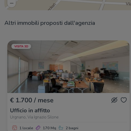
Altri immobili proposti dall'agenzia
VISITA 3D
€ 1.700 / mese
Ufficio in affitto
Urgnano, Via Ignazio Silone
1 locale
170 Mq
2 bagni