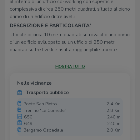
all'interno di un ufficio co-working con superficie
complessiva di circa 250 metri quadrati, situato al piano
primo di un edificio di tre livelli.
DESCRIZIONE E PARTICOLARITA'
Il locale di circa 10 metri quadrati si trova al piano primo
di un edificio sviluppato su un ufficio di 250 metri
quadrati su tre livelli e risulta raggiungibile tramite
ascensore. La struttura è attualmente suddivisa in
diversi locali co-working ed è dotata di due servizi
MOSTRA TUTTO
igienici uomo-donna comuni. L’ufficio include un’area
break comune accogliente, ideale per momenti di
Nelle vicinanze
pausa. La soluzione è munita dell’impianto di
Trasporto pubblico
riscaldamento e condizionamento centralizzato,
dell’impianto elettrico e quello di illuminazione.
Ponte San Pietro
2,4 Km
L’immobile, controsoffittato, è cablato ed inoltre è
Trenino "Le Cornelle"
2,8 Km
650
240 m
servito dal sistema di allarme e da quello di
649
240 m
videosorveglianza. Il canone di locazione indicato
Bergamo Ospedale
2,0 Km
comprende le spese relative alle utenze.