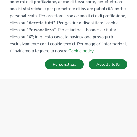
anonimi e di profilazione, anche di terza parte, per effettuare
analisi statistiche e per permettere di inviare pubblicità, anche
personalizzata. Per accettare i cookie analitici e di profilazione,
clicca su
"Accetta tutti"
. Per gestire o disabilitare i cookie
clicca su
"Personalizza"
. Per chiudere il banner e rifiutarli
clicca su
"X"
; in questo caso, la navigazione proseguirà
esclusivamente con i cookie tecnici. Per maggiori informazioni,
Affiliato:
Industriale Curno Srl
ti invitiamo a leggere la nostra
Cookie policy
.
Via Lecco, 73/A 24035 Curno (BG)
Personalizza
Accetta tutti
CONTATTACI
Sede Nazionale
tecnorete.it
kiron.it