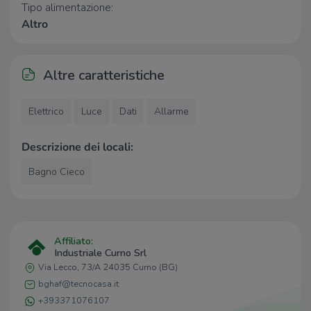
Tipo alimentazione:
Farmacia Comunale
510 m
Altro
Parafarmacia Conad
1,0 Km
Farmacia
1,2 Km
Farmacia Piazzini
1,8 Km
Altre caratteristiche
Ospedali
Elettrico
Luce
Dati
Allarme
Istituto di recupero e rieducazine
1,1 Km
funzionale
Descrizione dei locali:
Ospedali
1,2 Km
Ospedale Papa Giovanni XXIII
2,0 Km
Bagno Cieco
Supermercati
Esselunga di Curno
590 m
Aldi
760 m
Affiliato:
Industriale Curno Srl
Eurospin
990 m
Via Lecco, 73/A 24035 Curno (BG)
Conad
1,0 Km
Unes2
2,2 Km
bghaf@tecnocasa.it
+393371076107