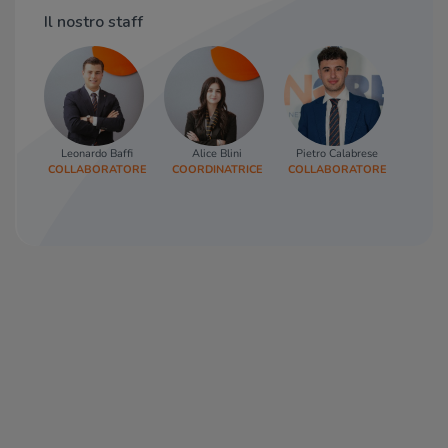
Il nostro staff
Leonardo Baffi
Alice Blini
Pietro Calabrese
Debor
COLLABORATORE
COORDINATRICE
COLLABORATORE
RESP