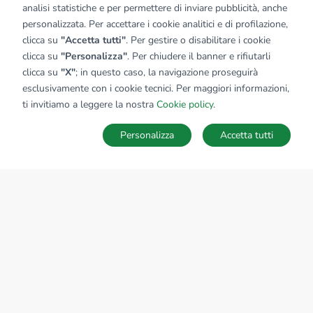
analisi statistiche e per permettere di inviare pubblicità, anche
personalizzata. Per accettare i cookie analitici e di profilazione,
clicca su
"Accetta tutti"
. Per gestire o disabilitare i cookie
clicca su
"Personalizza"
. Per chiudere il banner e rifiutarli
clicca su
"X"
; in questo caso, la navigazione proseguirà
esclusivamente con i cookie tecnici. Per maggiori informazioni,
Affiliato:
Industriale Treviglio Srl
ti invitiamo a leggere la nostra
Cookie policy
.
Via Cesare Battisti, 47 24047 Treviglio (BG)
Personalizza
Accetta tutti
CONTATTACI
Sede Nazionale
tecnorete.it
kiron.it
AZIENDA