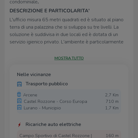
condominiale
.
DESCRIZIONE E PARTICOLARITA'
L'ufficio misura 65 metri quadrati ed è situato al piano
terra di una palazzina che si sviluppa su tre livelli. La
soluzione è suddivisa in due locali ed è dotata di un
servizio igienico privato. L'ambiente è particolarmente
luminoso grazie alla presenza di due grandi vetrine. Il
locale possiede l'impianto di riscaldamento, l'impianto
MOSTRA TUTTO
elettrico ed è cablato.
UBICAZIONE E CONTESTO
Nelle vicinanze
Il complesso è ubicato nel Comune di Castel Rozzone, a
Trasporto pubblico
pochi minuti di distanza dalla Strada Provinciale SP127,
Arcene
2,7 Km
la quale collega il paese ai Comuni limitrofi, e a meno di
Castel Rozzone - Corso Europa
710 m
7 km dal casello autostradale A35 di Caravaggio. Il
Lurano - Municipio
1,7 Km
fabbricato gode di alcuni parcheggi pubblici situati nelle
vicinanze della soluzione.
Ricariche auto elettriche
Campo Sportivo di Castel Rozzone |
160 m