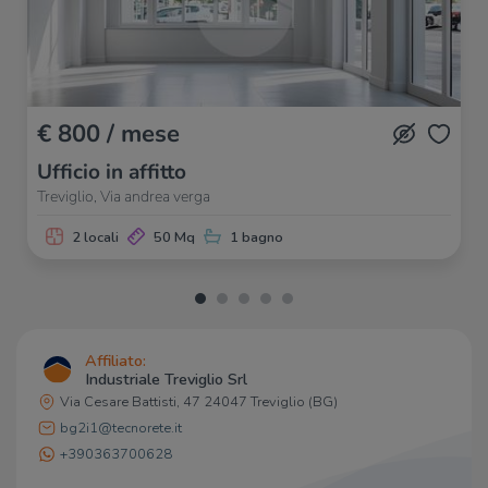
€ 800 / mese
Ufficio in affitto
Treviglio, Via andrea verga
2 locali
50 Mq
1 bagno
Affiliato:
Industriale Treviglio Srl
Via Cesare Battisti, 47 24047 Treviglio (BG)
bg2i1@tecnorete.it
+390363700628