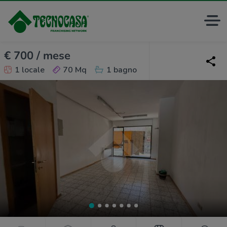
€ 700 / mese
1 locale
70 Mq
1 bagno