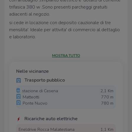
con antibagno ,l'impianto elettrico e' dotato di corrente
trifasica 380 w .Sono presenti parcheggi gratuiti
adiacenti al negozio.
si cede in locazione con deposito cauzionale di tre
mensilita'. Ideale per attivita' di commercio al dettaglio
e laboratorio.
MOSTRA TUTTO
Nelle vicinanze
Trasporto pubblico
stazione di Cesena
2,1 Km
Matteotti
770 m
Ponte Nuovo
780 m
Ricariche auto elettriche
Eneldrive Rocca Malatestiana
1,1 Km