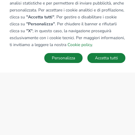
analisi statistiche e per permettere di inviare pubblicità, anche
personalizzata. Per accettare i cookie analitici e di profilazione,
clicca su
"Accetta tutti"
. Per gestire o disabilitare i cookie
clicca su
"Personalizza"
. Per chiudere il banner e rifiutarli
clicca su
"X"
; in questo caso, la navigazione proseguirà
esclusivamente con i cookie tecnici. Per maggiori informazioni,
Affiliato:
Studio Cesena Industriale Srl
ti invitiamo a leggere la nostra
Cookie policy
.
Prossima Apertura, 47021 Cesena (FC)
Personalizza
Accetta tutti
CONTATTACI
Sede Nazionale
tecnorete.it
kiron.it
AZIENDA