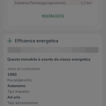
Eneldrive Parcheggio Ippodromo
1,1 Km
Eneldrive Centro Commerciale Lungo
1,4 Km
Savio
MOSTRA TUTTO
McDonald's Cesena Cattaneo
1,5 Km
Eneldrive Carducci
1,7 Km
Scuole
Efficienza energetica
Scuola Primaria "Dante Alighieri"
430 m
Scuola Primaria "Marino Moretti"
710 m
Scuole
730 m
Scuola Secondaria di 1° grado
730 m
Questo immobile è esente da classe energetica
"Villarco"
Anno di costruzione:
Scuola dell'Infanzia "Marino Moretti"
760 m
1980
Riscaldamento:
Farmacia
Autonomo
Farmacia Giardino
1,8 Km
Tipo impianto:
Farmacia Diegaro
2,2 Km
Ad aria
Farmacia
2,4 Km
Tipo alimentazione:
Parafarmacia Conad
2,9 Km