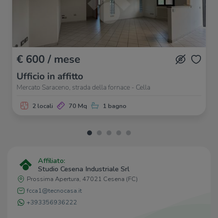
Bar
1,1 Km
Piccolo Bar Aperitivi
1,2 Km
divino caffe
1,3 Km
Dolceamaro Bar
1,6 Km
DRINK
1,6 Km
€ 600 / mese
Ufficio in affitto
Ristoranti
Mercato Saraceno, strada della fornace - Cella
La Stalla
810 m
2 locali
70 Mq
1 bagno
Ristorante Il Rugantino
980 m
Ristorante Pizzeria La Rocca
1,1 Km
Pappa Reale
1,1 Km
AltAMAREA
1,2 Km
Affiliato:
Studio Cesena Industriale Srl
Prossima Apertura, 47021 Cesena (FC)
fcca1@tecnocasa.it
+393356936222