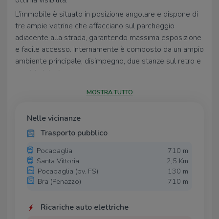
ottima visibilità.
L’immobile è situato in posizione angolare e dispone di
tre ampie vetrine che affacciano sul parcheggio
adiacente alla strada, garantendo massima esposizione
e facile accesso. Internamente è composto da un ampio
ambiente principale, disimpegno, due stanze sul retro e
servizio igienico.
Il riscaldamento è autonomo e le spese condominiali
MOSTRA TUTTO
sono contenute.
Possibilità di affittare nello stesso stabile un ulteriore
Nelle vicinanze
magazzino a parte, non collegato internamente al
Trasporto pubblico
negozio.
Libero dal 1° maggio 2026.
Pocapaglia
710 m
Santa Vittoria
2,5 Km
Per ulteriori informazioni: 333 483 4663
Pocapaglia (bv. FS)
130 m
Bra (Penazzo)
710 m
Ricariche auto elettriche