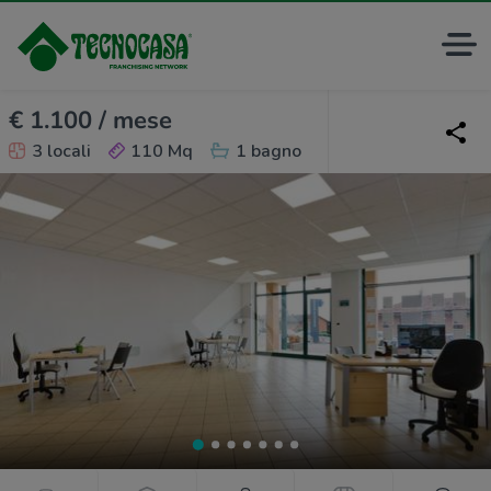
€ 1.100 / mese
3 locali
110 Mq
1 bagno