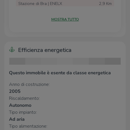
Stazione di Bra | ENELX
2,9 Km
Scuole
MOSTRA TUTTO
Scuole
980 m
Liceo G. Gandino
2,4 Km
Liceo Giovanni Giolitti
2,4 Km
Scuola Secondaria di 1° Grado Santa
2,5 Km
Efficienza energetica
Vittoria d'Alba
Scuola Elementare R. L. Montalcini
2,6 Km
Questo immobile è esente da classe energetica
Farmacia
Anno di costruzione:
Farmacia Dr. Barosi
30 m
2005
Farmacia Cravero
2,4 Km
Farmacia Dalmasso
2,5 Km
Riscaldamento:
Sacro Cuore
2,5 Km
Autonomo
Farmacia San Rocco
2,6 Km
Tipo impianto:
Ad aria
Ospedali
Tipo alimentazione: