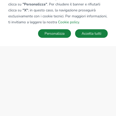
clicca su
"Personalizza"
. Per chiudere il banner e rifiutarli
clicca su
"X"
; in questo caso, la navigazione proseguirà
esclusivamente con i cookie tecnici. Per maggiori informazioni,
Affiliato:
Industriale Bra Re Sas
ti invitiamo a leggere la nostra
Cookie policy
.
Via G.B. Gandino, 39/A 12042 Bra (CN)
Personalizza
Accetta tutti
CONTATTACI
Sede Nazionale
tecnorete.it
kiron.it
AZIENDA
La storia del Gruppo
I nostri brand
Struttura del Gruppo