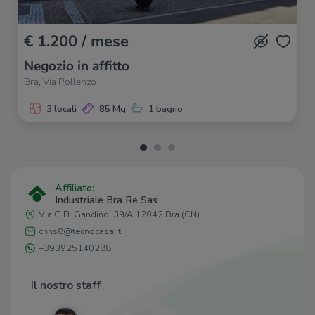
Bar al Semaforo
190 m
Bar
1,5 Km
€ 1.200 / mese
Caffè Bruna
2,2 Km
Negozio in affitto
Giuly Bar
2,3 Km
Gelateria Frozen
2,4 Km
Bra, Via Pollenzo
3 locali
85 Mq
1 bagno
Ristoranti
L'Ostu 'd Racunis
70 m
Royal Town
980 m
Carpe Noctem Et Diem
1,7 Km
Ristoranti
1,9 Km
Affiliato:
Industriale Bra Re Sas
Pizzeria La Collina
2,0 Km
Via G.B. Gandino, 39/A 12042 Bra (CN)
cnhs8@tecnocasa.it
+393925140288
Il nostro staff