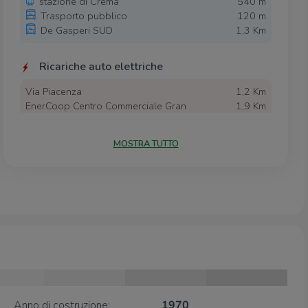
stazione di Crema
540 m
Trasporto pubblico
120 m
De Gasperi SUD
1,3 Km
Ricariche auto elettriche
Via Piacenza
1,2 Km
EnerCoop Centro Commerciale Gran
1,9 Km
Rondò
MOSTRA TUTTO
Scuole
Scuola di Musica Claudio Monteverdi
70 m
ISPE parrucchieri
150 m
Scuola Primaria Borgo San Pietro
200 m
Fondazione "Manziana"
200 m
Liceo Classico Alessandro Racchetti
410 m
Farmacia
Farmacia Granata
100 m
Anno di costruzione:
1970