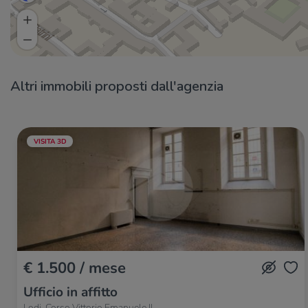
Altri immobili proposti dall'agenzia
VISITA 3D
€ 1.500 / mese
Ufficio in affitto
Lodi, Corso Vittorio Emanuele II