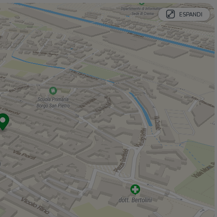
I fans
20 m
ESPANDI
Intimissimi
20 m
Liujoo
30 m
Bar
Bar Gallery
40 m
Caffè Mazzini
60 m
Baby yogurt
60 m
Le Zie
110 m
Barcellona
120 m
Ristoranti
Vineria Fuori Porta
100 m
Amos Platz
100 m
Le comari
170 m
Da Stelvio
230 m
Amatruda
230 m