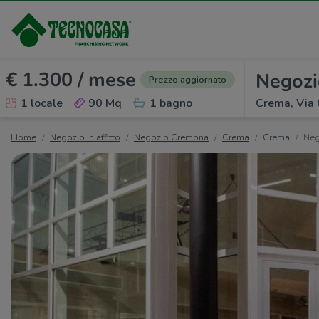
€ 1.300 / mese
Negozio
Prezzo aggiornato
1 locale
90 Mq
1 bagno
Crema, Via 
Home
Negozio in affitto
Negozio Cremona
Crema
Crema
Nego