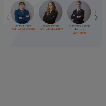
Lorenzo Alloni
Nicole Moretti
Alexandru George
Debor
COLLABORATORE
COLLABORATRICE
Receanu
COORD
AFFILIATO