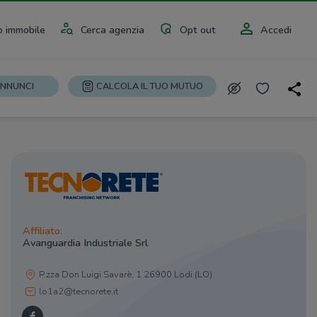
 immobile
Cerca agenzia
Opt out
Accedi
ANNUNCI
CALCOLA IL TUO MUTUO
Affiliato:
Avanguardia Industriale Srl
P.zza Don Luigi Savarè, 1 26900 Lodi (LO)
lo1a2@tecnorete.it