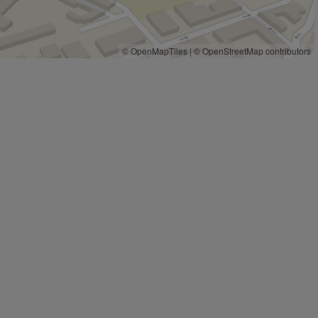
© OpenMapTiles
|
© OpenStreetMap contributors