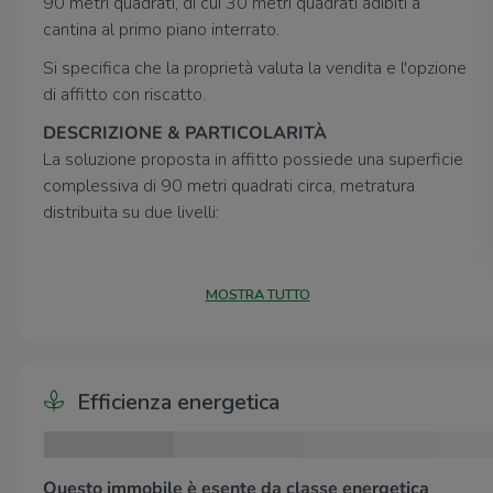
90 metri quadrati, di cui 30 metri quadrati adibiti a
cantina al primo piano interrato.
Si specifica che la proprietà valuta la vendita e l'opzione
di affitto con riscatto.
DESCRIZIONE & PARTICOLARITÀ
La soluzione proposta in affitto possiede una superficie
complessiva di 90 metri quadrati circa, metratura
distribuita su due livelli:
- Al piano terra troviamo circa 60 metri quadrati di
locale commerciale open space visibile esternamente
MOSTRA TUTTO
grazie all’ottimale posizione ad angolo e alle due grandi
vetrate espositive di cui gode, le quali donano non solo
maggiore visibilità ma ulteriore luce all’ambiente interno;
- Al piano primo interrato, raggiungibile mediante
Efficienza energetica
comode scale a chiocciola, sono presenti circa 30 metri
quadrati di cantina adibita a spazio direzionale con
annesso un comodo servizio igienico privato.
Questo immobile è esente da classe energetica