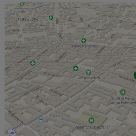
(SPexSS591) sia mediante mezzi pubblici grazie alle
numerose fermate dell’autobus nei pressi dell’immobile.
Si specifica che la proprietà valuta la vendita e l'opzione
di affitto con riscatto.