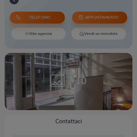
TELEFONO
APPUNTAMENTO
Sito agenzia
Vendi un immobile
+10
Contattaci