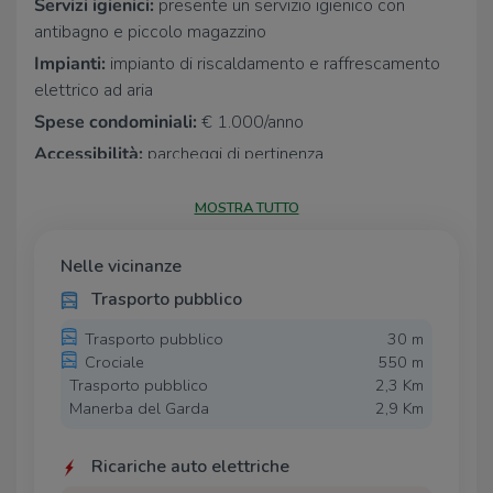
Servizi igienici:
presente un servizio igienico con
antibagno e piccolo magazzino
Impianti:
impianto di riscaldamento e raffrescamento
elettrico ad aria
Spese condominiali:
€ 1.000/anno
Accessibilità:
parcheggi di pertinenza
Garanzie:
6 mensilità
MOSTRA TUTTO
Canone di locazione:
€ 2.500/mese
Il comune di Manerba del Garda è il più importante della
Nelle vicinanze
zona, da anni è unanimemente riconosciuto come
Trasporto pubblico
capitale della Valtenesi. La sua favorevole collocazione,
a metà strada tra le città di Salò e Desenzano ha
Trasporto pubblico
30 m
favorito uno sviluppo commerciale non riscontrabile
Crociale
550 m
nelle altre località della Valtenesi. Gli spazi commerciali
Trasporto pubblico
2,3 Km
della moderna distribuzione trovano la loro naturale
Manerba del Garda
2,9 Km
collocazione lungo la strada statale dove sono presenti
tutti gli operatori della GDO, mentre il commercio
Ricariche auto elettriche
classico dispone del caratteristico scenario del centro