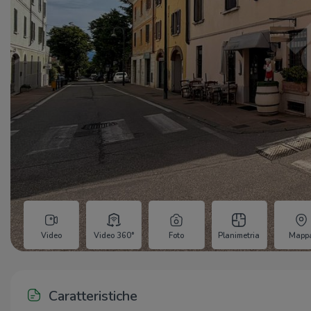
Video
Video 360°
Foto
Planimetria
Mapp
Caratteristiche