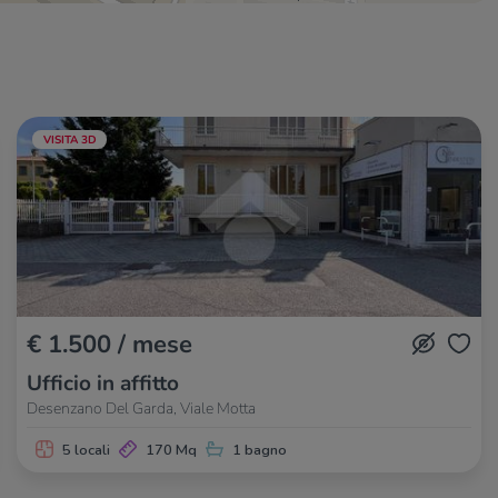
la taverna del Garda
360 m
Al Fattore
380 m
VISITA 3D
€ 1.500 / mese
Ufficio in affitto
Desenzano Del Garda, Viale Motta
5 locali
170 Mq
1 bagno