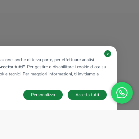
x
zione, anche di terza parte, per effettuare analisi
ccetta tutti"
. Per gestire o disabilitare i cookie clicca su
kie tecnici. Per maggiori informazioni, ti invitiamo a
Personalizza
Accetta tutti
TECNOCASA NEL MONDO
,
,
,
,
,
,
,
Italia
Spagna
Ungheria
Messico
Polonia
Francia
Germania
,
,
Tunisia
Thailandia
Repubblica di San Marino