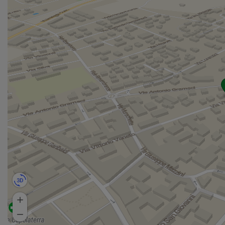
si trova nella parte sud-orientale della provincia di
Brescia. La parte settentrionale si affaccia sul basso
lago di Garda, mentre il resto del territorio si estende
verso sud sulle colline moreniche. In questa zona
dell'entroterra il territorio comunale confina con il
Veneto (provincia di Verona). Dista circa 30 km da
Brescia e 40 da Verona.
Specialisti negli immobili per l'impresa: consulenza
qualificata per compravendite e locazioni di immobili
produttivi, commerciali, direzionali e logistici.