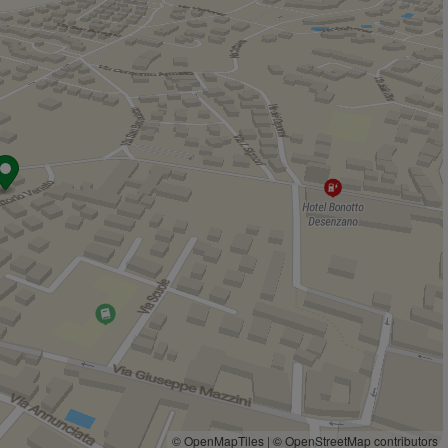
Negozi
PrimaDonna Collection
370 m
Wise
380 m
Minimarket
410 m
Champion
550 m
Yamamay
590 m
Bar
Bar del Porto
450 m
Bar Combattenti
460 m
Bianca Caffè
660 m
Maratona Cafè
890 m
Olimpia
1,0 Km
Ristoranti
Trattoria da Renato
220 m
Osteria Sapore di Vino
340 m
© OpenMapTiles
|
© OpenStreetMap contributors
Spritz & Burger
350 m