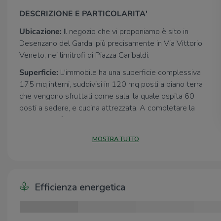
DESCRIZIONE E PARTICOLARITA'
Ubicazione:
Il negozio che vi proponiamo è sito in
Desenzano del Garda, più precisamente in Via Vittorio
Veneto, nei limitrofi di Piazza Garibaldi.
Superficie:
L'immobile ha una superficie complessiva
175 mq interni, suddivisi in 120 mq posti a piano terra
che vengono sfruttati come sala, la quale ospita 60
posti a sedere, e cucina attrezzata. A completare la
soluzione vi è un magazzino interrato, accessibile dalla
porta di uscita della cucina, di 55 mq, il quale ospita il
MOSTRA TUTTO
servizio per il personale, gli spogliatoi, il magazzino e le
celle frigorifere.
Impianti:
il riscaldamento e il raffrescamento è
Efficienza energetica
garantito tramite split pompa di calore caldo/freddo.
Posti auto:
con l’affitto dell’immobile è presente anche
un posto auto, comodo per il carico e scarico. Nelle