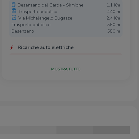
Desenzano del Garda - Sirmione
1,1 Km
Trasporto pubblico
440 m
Via Michelangelo Dugazze
2,4 Km
Trasporto pubblico
580 m
Desenzano
580 m
Ricariche auto elettriche
Hotel Bonotto Desenzano
270 m
Gardauno Parcheggio Desenzanino
630 m
MOSTRA TUTTO
Splendido Bay Luxury Spa Resort
2,8 Km
Gardauno Parcheggio Via Agello
2,8 Km
Scuole
Scuole
180 m
Liceo statale Girolamo Bagatta
540 m
Liceo Bagatta
580 m
Istituto Alberghiero Caterina De Medici
1,5 Km
Istituto tecnico e Professionale Bazoli-Polo
1,8 Km