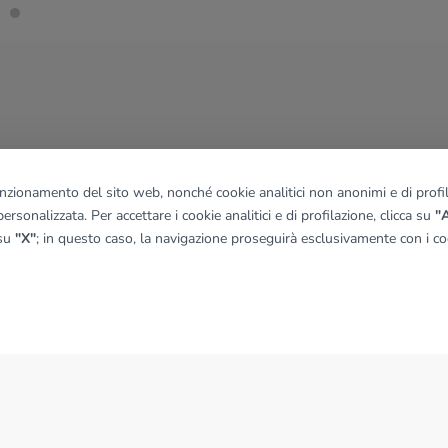
funzionamento del sito web, nonché cookie analitici non anonimi e di profila
ersonalizzata. Per accettare i cookie analitici e di profilazione, clicca su
"A
 su
"X"
; in questo caso, la navigazione proseguirà esclusivamente con i coo
NEWS
News dal Gruppo Tecnocasa