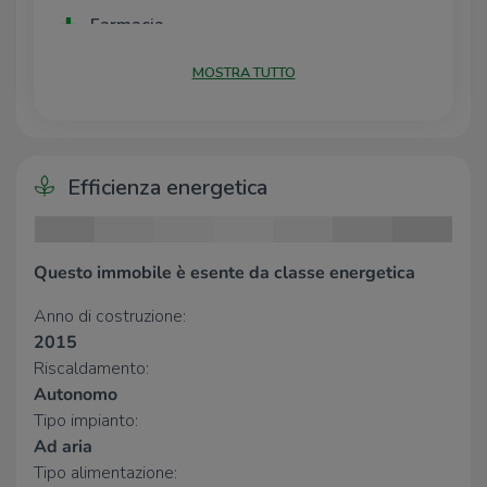
moltissimi parcheggi pubblici situati di fronte alla
Farmacia
soluzione.
Farmacia
40 m
MOSTRA TUTTO
Farmacia Corbellini
200 m
Supermercati
Efficienza energetica
EuroSpin
1,2 Km
Negozi
Questo immobile è esente da classe energetica
U2
2,8 Km
MD Market
3,0 Km
Anno di costruzione:
2015
Bar
Riscaldamento:
Autonomo
Strabar
660 m
Tipo impianto:
Bar Tower
1,2 Km
Ad aria
Bar
2,8 Km
Tipo alimentazione: