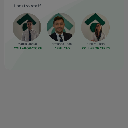
Il nostro staff
Mattia Ubbiali
Ermanno Leoni
Chiara Latini
Lara M
COLLABORATORE
AFFILIATO
COLLABORATRICE
COORD