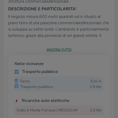
struttura commerciale/direzionale.
DESCRIZIONE E PARTICOLARITA'
Il negozio misura 600 metri quadrati ed è situato al
piano terra di una palazzina commerciale/direzionale che
si sviluppa su sette livelli. L'ambiente è particolarmente
luminoso grazie alla presenza di sei grandi vetrine. Il
locale è attualmente allo stato rustico avanzato e verrà
consegnato al futuro Conduttore completo di impianto
MOSTRA TUTTO
elettrico e di illuminazione e dei sistemi di
riscaldamento e condizionamento. Inoltre, verranno
Nelle vicinanze
realizzati i servizi igienici e la pavimentazione.
Trasporto pubblico
A garanzia degli esatti adempimenti contrattuali è
richiesta una fidejussione bancaria pari a un'annualità di
Terno
520 m
Trasporto pubblico
2,8 Km
canone, oltre al deposito cauzionale di tre mensilità.
UBICAZIONE E CONTESTO
Ricariche auto elettriche
Il complesso è ubicato nel Comune di Terno d'Isola, e si
affaccia sulla Strada Provinciale SP166, la quale
Sotto il Monte Fornace | RESSOLAR
3,0 Km
collega il paese ai Comuni limitrofi. Il fabbricato gode di