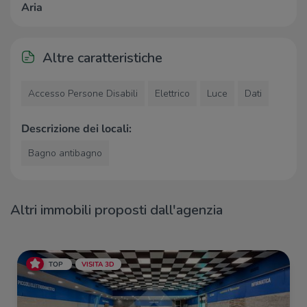
Aria
Ristoranti
Villa Martinelli
2,4 Km
Trattoria Barachì
2,6 Km
Altre caratteristiche
Ristorante Sandro
2,9 Km
Accesso Persone Disabili
Elettrico
Luce
Dati
Descrizione dei locali:
Bagno antibagno
Altri immobili proposti dall'agenzia
TOP
VISITA 3D