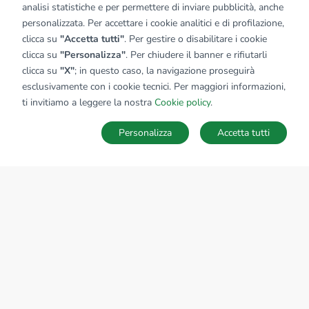
analisi statistiche e per permettere di inviare pubblicità, anche
personalizzata. Per accettare i cookie analitici e di profilazione,
clicca su
"Accetta tutti"
. Per gestire o disabilitare i cookie
clicca su
"Personalizza"
. Per chiudere il banner e rifiutarli
clicca su
"X"
; in questo caso, la navigazione proseguirà
esclusivamente con i cookie tecnici. Per maggiori informazioni,
Affiliato:
Industriale Curno Srl
ti invitiamo a leggere la nostra
Cookie policy
.
Via Lecco, 73/A 24035 Curno (BG)
Personalizza
Accetta tutti
CONTATTACI
Sede Nazionale
tecnorete.it
kiron.it
AZIENDA