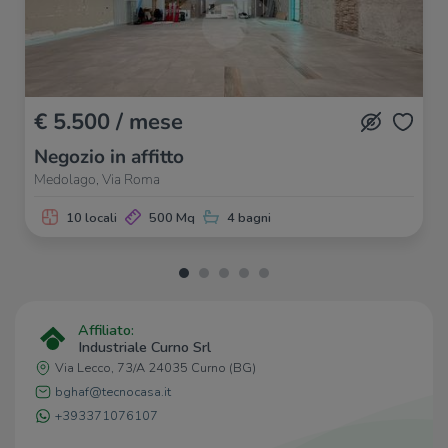
€ 5.500 / mese
Negozio in affitto
Medolago, Via Roma
10 locali
500 Mq
4 bagni
Affiliato:
Industriale Curno Srl
Via Lecco, 73/A 24035 Curno (BG)
bghaf@tecnocasa.it
+393371076107