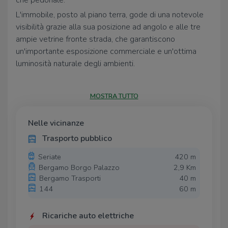
che pedonale.
L'immobile, posto al piano terra, gode di una notevole
visibilità grazie alla sua posizione ad angolo e alle tre
ampie vetrine fronte strada, che garantiscono
un'importante esposizione commerciale e un'ottima
luminosità naturale degli ambienti.
Internamente il negozio si presenta con uno spazio
facilmente personalizzabile e adatto a molteplici
MOSTRA TUTTO
tipologie di attività commerciali, professionali o di
servizio.
Nelle vicinanze
Completano la proprietà 2/3 posti auto ad uso
Trasporto pubblico
esclusivo situati all'interno della corte privata, elemento
particolarmente raro e ricercato in una zona così
Seriate
420 m
centrale e servita.
Bergamo Borgo Palazzo
2,9 Km
Bergamo Trasporti
40 m
Le spese condominiali sono contenute, pari a circa €
144
60 m
300 annui.
La posizione consente di beneficiare della vicinanza ai
Ricariche auto elettriche
principali servizi, attività commerciali, istituti bancari,