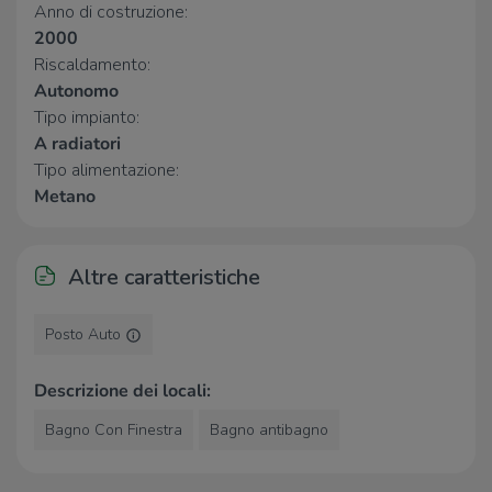
Anno di costruzione:
2000
Ospedali
Riscaldamento:
Autonomo
Ospedale Bolognini
220 m
Tipo impianto:
A radiatori
Supermercati
Tipo alimentazione:
Legler Market
390 m
Metano
Lidl
640 m
Esselunga della Celadina
830 m
Unes
910 m
Altre caratteristiche
Italmark
1,3 Km
Posto Auto
Negozi
Milano Moda
1,7 Km
Descrizione dei locali:
Panetteria Del Borgo
2,2 Km
Bergamo Divise
2,5 Km
Bagno Con Finestra
Bagno antibagno
Panificio Marchesi
2,6 Km
Benzoni Abbigliamento
2,7 Km