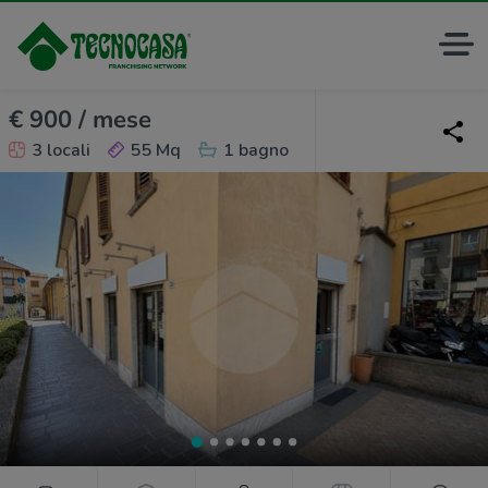
€ 900 / mese
3 locali
55 Mq
1 bagno