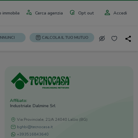
 immobile
Cerca agenzia
Opt out
Accedi
ANNUNCI
CALCOLA IL TUO MUTUO
Affiliato:
Industriale Dalmine Srl
Via Provinciale, 21/A 24040 Lallio (BG)
bghbi@tecnocasa.it
+393516843640