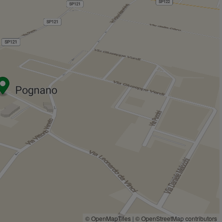
Negozi
2,3 Km
Bar
On the Road
1,1 Km
Non solo fumo
2,0 Km
Bar Tre Stelle
2,2 Km
Bar Salotto
2,2 Km
Bar Marchetti
2,3 Km
Ristoranti
Trattoria della Cascina Bolsa
1,1 Km
Osteria Mare Chiaro
1,3 Km
Agriturismo Cascina Biffa
1,8 Km
Pizzeria Rustica
2,2 Km
La gatta al lardo
2,2 Km
© OpenMapTiles
|
© OpenStreetMap contributors