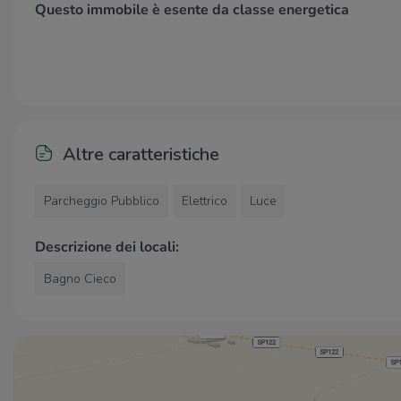
Questo immobile è esente da classe energetica
distante dalla Strada Provinciale SP121 che collega
l’immobile ai comuni limitrofi, la soluzione gode di alcuni
parcheggi pubblici nelle vicinanze.
Altre caratteristiche
Parcheggio Pubblico
Elettrico
Luce
Descrizione dei locali:
Bagno Cieco