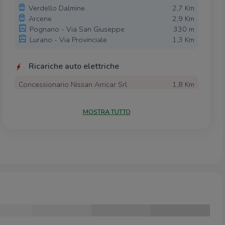
Verdello Dalmine
2,7 Km
Arcene
2,9 Km
Pognano - Via San Giuseppe
330 m
Lurano - Via Provinciale
1,3 Km
Ricariche auto elettriche
Concessionario Nissan Arricar Srl
1,8 Km
Lurano San Lino | Ressolar
2,0 Km
Spirano Matteotti | Ressolar
2,5 Km
MOSTRA TUTTO
Scuole
Scuola primaria
510 m
Scuola Media
2,0 Km
Scuole Elementari
2,1 Km
Scuola media di Lurano
2,1 Km
Scuole
2,2 Km
Farmacia