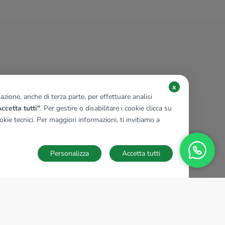
x
zione, anche di terza parte, per effettuare analisi
ccetta tutti"
. Per gestire o disabilitare i cookie clicca su
kie tecnici. Per maggiori informazioni, ti invitiamo a
Personalizza
Accetta tutti
TECNOCASA NEL MONDO
,
,
,
,
,
,
,
Italia
Spagna
Ungheria
Messico
Polonia
Francia
Germania
,
,
Tunisia
Thailandia
Repubblica di San Marino