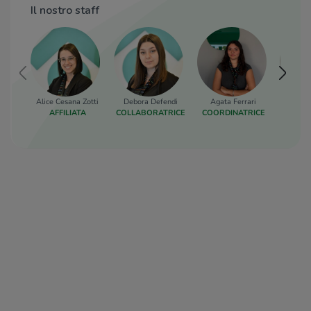
Il nostro staff
Alice Cesana Zotti
Debora Defendi
Agata Ferrari
Lara M
AFFILIATA
COLLABORATRICE
COORDINATRICE
COORD