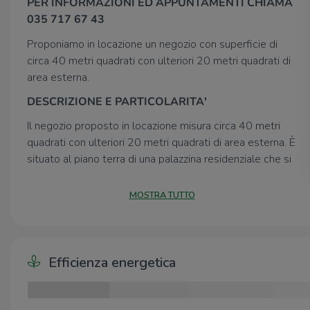
PER INFORMAZIONI ED APPUNTAMENTI CHIAMA
035 717 67 43
Proponiamo in locazione un negozio con superficie di
circa 40 metri quadrati con ulteriori 20 metri quadrati di
area esterna.
DESCRIZIONE E PARTICOLARITA'
Il negozio proposto in locazione misura circa 40 metri
quadrati con ulteriori 20 metri quadrati di area esterna. È
situato al piano terra di una palazzina residenziale che si
sviluppa su tre livelli. La soluzione è attualmente open
space ed è dotata di un servizio igienico privato a norma
MOSTRA TUTTO
disabili. L’ambiente risulta ben luminoso grazie alla
presenza quattro grandi vetrine. L’immobile è dotato
dell’impianto elettrico e di illuminazione, ed inoltre
dell’impianto di riscaldamento e condizionamento.
Efficienza energetica
UBICAZIONE E CONTESTO
Il negozio si trova nel Comune di Pognano, non tanto