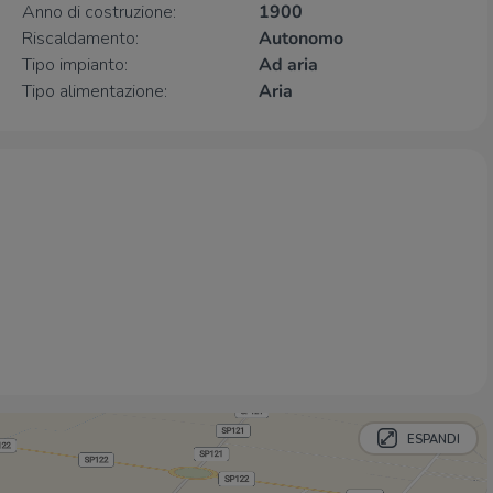
Anno di costruzione:
1900
Farmacia Petrosillo
2,0 Km
Riscaldamento:
Autonomo
Farmacia
2,3 Km
Tipo impianto:
Ad aria
Farmacia de Quarti
2,3 Km
Tipo alimentazione:
Aria
Ospedali
Istituto di Neuroriabilitazione ad Alta
2,7 Km
Complessità Habilita
Supermercati
In's
1,6 Km
Famila
2,6 Km
Negozi
Luisella
2,2 Km
Sorelle Amboni Snc
2,2 Km
ESPANDI
Panificio Beretta
2,2 Km
Da William
2,2 Km