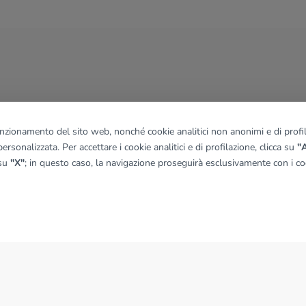
funzionamento del sito web, nonché cookie analitici non anonimi e di profila
ersonalizzata. Per accettare i cookie analitici e di profilazione, clicca su
"A
 su
"X"
; in questo caso, la navigazione proseguirà esclusivamente con i coo
NEWS
News dal Gruppo Tecnocasa