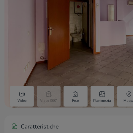
Video
Video 360°
Foto
Planimetria
Mapp
Caratteristiche