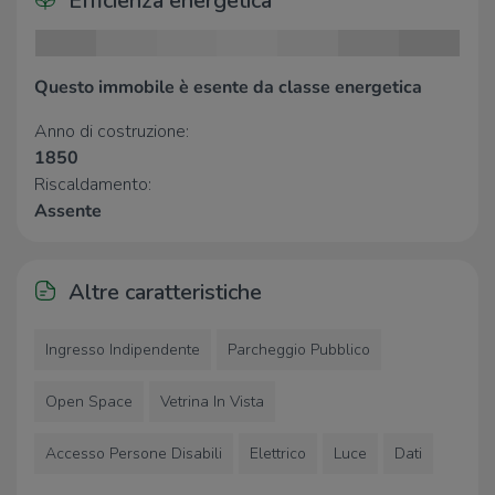
Efficienza energetica
Famila
480 m
Conad
2,4 Km
Questo immobile è esente da classe energetica
Ristoranti
Anno di costruzione:
Agriturismo Camporosso
2,1 Km
1850
Riscaldamento:
Assente
Altre caratteristiche
Ingresso Indipendente
Parcheggio Pubblico
Open Space
Vetrina In Vista
Accesso Persone Disabili
Elettrico
Luce
Dati