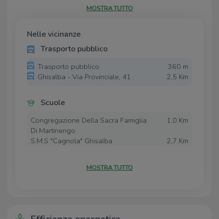
illuminazione. L'immobile è dotato di un servizio igienico
MOSTRA TUTTO
privato.
UBICAZIONE E CONTESTO
Nelle vicinanze
Il complesso è ubicato nel Comune di Martinengo e
Trasporto pubblico
affaccia sulla Strada Statale SS498, la quale collega il
Trasporto pubblico
360 m
paese ai Comuni limitrofi. La soluzione presenta alcuni
Ghisalba - Via Provinciale, 41
2,5 Km
posti auto distribuiti nel piazzale di fronte all'immobile.
Scuole
Congregazione Della Sacra Famiglia
1,0 Km
Di Martinengo
S.M.S "Cagnola" Ghisalba
2,7 Km
Farmacia
MOSTRA TUTTO
Farmacia
100 m
Supermercati