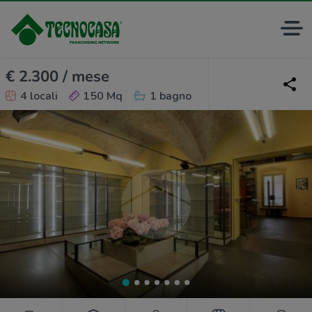
€ 2.300 / mese
4 locali
150 Mq
1 bagno