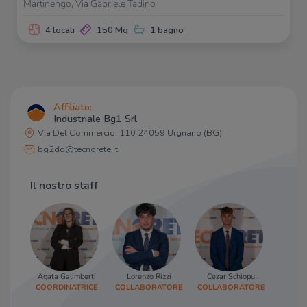
Martinengo, Via Gabriele Tadino
4 locali
150 Mq
1 bagno
Affiliato:
Industriale Bg1 Srl
Via Del Commercio, 110 24059 Urgnano (BG)
bg2dd@tecnorete.it
Il nostro staff
Agata Galimberti
Lorenzo Rizzi
Cezar Schiopu
Denni
COORDINATRICE
COLLABORATORE
COLLABORATORE
AF