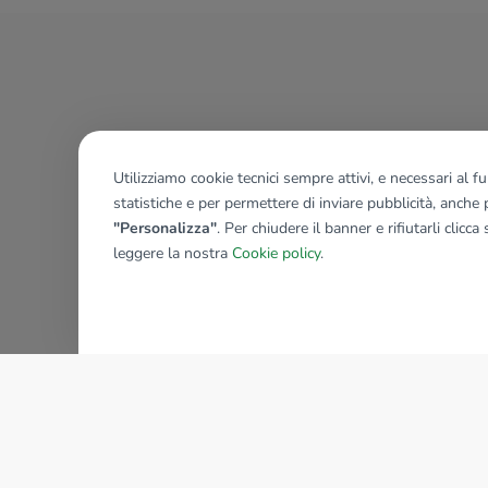
Utilizziamo cookie tecnici sempre attivi, e necessari al 
statistiche e per permettere di inviare pubblicità, anche p
"Personalizza"
. Per chiudere il banner e rifiutarli clicca
leggere la nostra
Cookie policy
.
AZIENDA
La storia del Gruppo
I nostri brand
Struttura del Gruppo