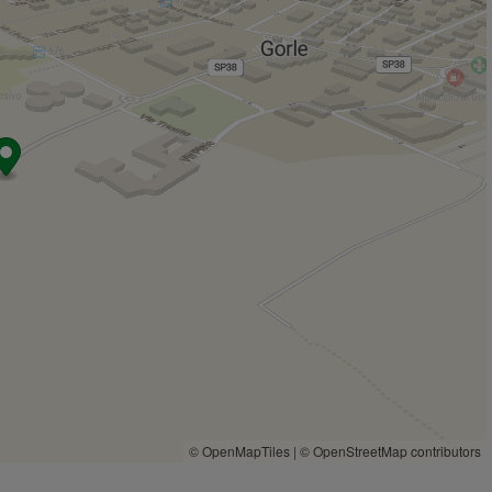
Esselunga della Celadina
1,6 Km
Legler Market
1,6 Km
Negozi
Panetteria Del Borgo
540 m
Negozi
1,9 Km
Eurospin
2,1 Km
Alimentari e Panificio Eredi Marchesi
2,3 Km
Milano Moda
2,3 Km
Bar
Cafè Le Monde
420 m
Bar
1,3 Km
Civico 22
1,3 Km
Bar Papillon
1,3 Km
#Quantobasta Bar and more
1,6 Km
© OpenMapTiles
|
© OpenStreetMap contributors
Ristoranti