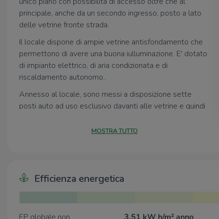
unico piano con possibilità di accesso oltre che al
principale, anche da un secondo ingresso, posto a lato
delle vetrine fronte strada.
Il locale dispone di ampie vetrine antisfondamento che
permettono di avere una buona iulluminazione. E' dotato
di impianto elettrico, di aria condizionata e di
riscaldamento autonomo..
Annesso al locale, sono messi a disposizione sette
posti auto ad uso esclusivo davanti alle vetrine e quindi
all'ingresso dell'immobile. Inoltre è disponibile un box di
12 mq con ingresso sul retro, al momento occupato
MOSTRA TUTTO
dall'impianto dell'aria condizionata.
Sono presenti spese condominiali pari a circa 700,00
euro/annui.
Efficienza energetica
Libero da subito
EP globale non
3.51 kW h/m² anno