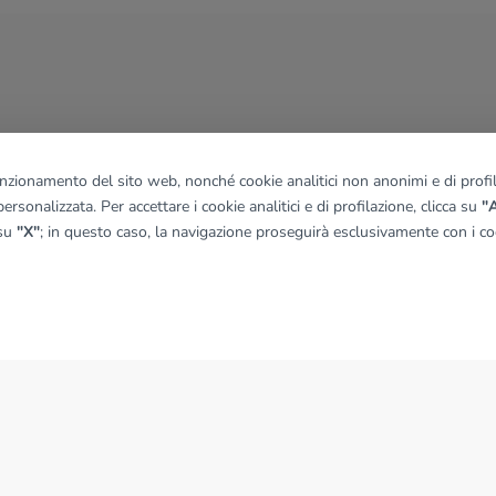
funzionamento del sito web, nonché cookie analitici non anonimi e di profila
ersonalizzata. Per accettare i cookie analitici e di profilazione, clicca su
"A
 su
"X"
; in questo caso, la navigazione proseguirà esclusivamente con i coo
NEWS
News dal Gruppo Tecnocasa