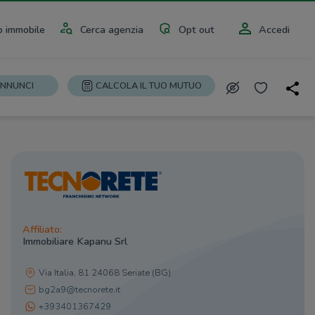
 immobile
Cerca agenzia
Opt out
Accedi
ANNUNCI
CALCOLA IL TUO MUTUO
Affiliato:
Immobiliare Kapanu Srl
Via Italia, 81 24068 Seriate (BG)
bg2a9@tecnorete.it
+393401367429