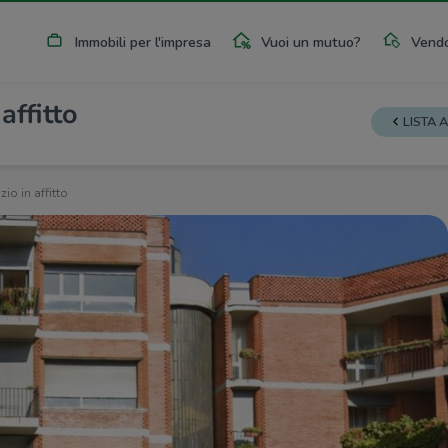
Immobili per l'impresa
Vuoi un mutuo?
Vendo
affitto
LISTA 
io in affitto