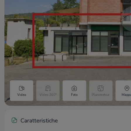
Video
Video 360°
Foto
Planimetria
Mapp
Caratteristiche