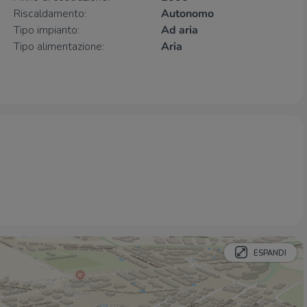
Istituto Comprensivo De Amicis
1,3 Km
Riscaldamento:
Autonomo
Tipo impianto:
Ad aria
Farmacia
Tipo alimentazione:
Aria
Farmacia
510 m
Farmacia Doneda
1,3 Km
Celadina
1,4 Km
Farmacia Nuova Seriate
1,6 Km
Farmacia Clementina
2,0 Km
Ospedali
Pia Fondazione Piccinelli
1,8 Km
Ospedale Bolognini
1,9 Km
Don Orione
2,6 Km
Supermercati
ESPANDI
Italmark
470 m
Supermercati
1,2 Km
Iperal Scanzorosciate
1,5 Km