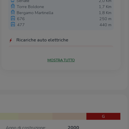
Seriate
2,0 Km
Torre Boldone
1,7 Km
Bergamo Martinella
1,8 Km
676
250 m
477
440 m
Ricariche auto elettriche
Municipio di Gorle
460 m
Gorle Cimitero | Ressolar
650 m
MOSTRA TUTTO
Tennis Club Pedrengo | Ressolar
740 m
Seriate Viale Lombardia | EnelX
1,1 Km
A2A BG Pizzo Scais
1,2 Km
Scuole
Istituto Comprensivo di Gorle
190 m
Scuola Primaria "Guglielmo Marconi"
990 m
Scuola Secondaria Primo Grado
1,2 Km
G
Francesco Nullo
Scuole
1,3 Km
Anno di costruzione:
2000