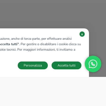
x
zione, anche di terza parte, per effettuare analisi
ccetta tutti"
. Per gestire o disabilitare i cookie clicca su
kie tecnici. Per maggiori informazioni, ti invitiamo a
Personalizza
Accetta tutti
TECNOCASA NEL MONDO
,
,
,
,
,
,
,
Italia
Spagna
Ungheria
Messico
Polonia
Francia
Germania
,
,
Tunisia
Thailandia
Repubblica di San Marino
Impostazioni Cookies