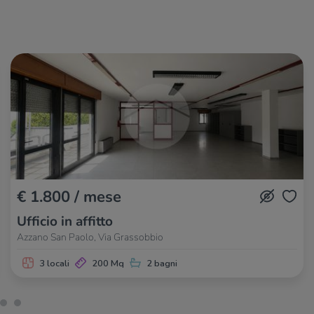
Benedetta Passione
540 m
Fuori Rotta
730 m
Pelosetta
1,3 Km
Il rifugio in Città
1,5 Km
Pizzeria del Vicolo
1,8 Km
€ 1.800 / mese
Ufficio in affitto
Azzano San Paolo, Via Grassobbio
3 locali
200 Mq
2 bagni