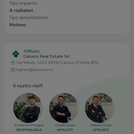
Gran Mercato
1,1 Km
Tipo impianto:
A radiatori
Negozi
Tipo alimentazione:
Metano
Il Mondo della Frutta
930 m
Jolly Più
1,2 Km
COOP
2,1 Km
Affiliato:
Bar
Calusco Real Estate Srl
Via Statuto, 1012 24033 Calusco D'Adda (BG)
La Coda del Gallo
790 m
bgham@tecnocasa.it
Dancing Eclisse
1,0 Km
Zoom Café
1,1 Km
Cremeria Bel Sit
1,7 Km
Il nostro staff
Bar Biffi
2,1 Km
Ristoranti
Pizza Leggera
590 m
Yama
1,0 Km
Francesco D'Angelo
Claudio Guida
Antonio Guida
Gusto 86
1,1 Km
RESPONSABILE
AFFILIATO
AFFILIATO